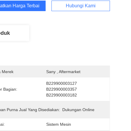
atkan Harga Terbaik
Hubungi Kami
oduk
 Merek
Sany , Aftermarket
B229900003127 
r Bagian:
B229900003357 
B229900003182
an Purna Jual Yang Disediakan:
Dukungan Online
si:
Sistem Mesin