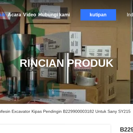
uk
Acara
Video
Hubungi kami
kutipan
In
RINCIAN PRODUK
sin Excavator Kipas Pendingin B229900003182 Untuk Sany SY215
B229