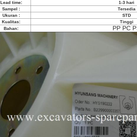
Lead time:
1-3 hari
Sampel :
Tersedia
Ukuran :
STD
Kualitas:
Tinggi
PP PC P
Bahan: