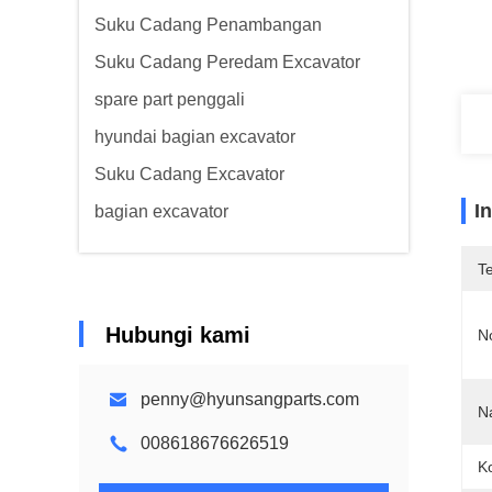
Suku Cadang Penambangan
Suku Cadang Peredam Excavator
spare part penggali
hyundai bagian excavator
Suku Cadang Excavator
I
bagian excavator
T
Hubungi kami
N
penny@hyunsangparts.com
N
008618676626519
Ko