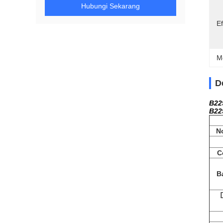
Hubungi Sekarang
Ef
M
D
B22
B22
N
C
Ba