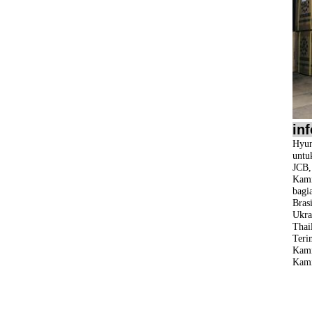
in
Hyun
untu
JCB
Kami
bagi
Bras
Ukra
Thail
Teri
Kami
Kami