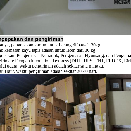
ngepakan dan pengiriman
anya, pengepakan kartun untuk barang di bawah 30kg.
k kemasan kayu lapis adalah untuk lebih dari 30 kg.
gepakan: Pengemasan Netraulik, Pengemasan Hyunsang, dan Pengemas
iriman: Dengan international express (DHL, UPS, TNT, FEDEX, EMS, 
lui udara, waktu pengiriman adalah sekitar satu minggu.
lui laut, waktu pengiriman adalah sekitar 20-40 hari.