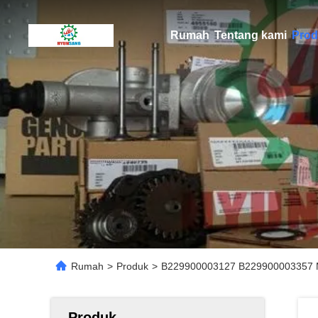
Rumah
Tentang kami
Prod
Rumah
>
Produk
>
B229900003127 B229900003357 Me
Produk