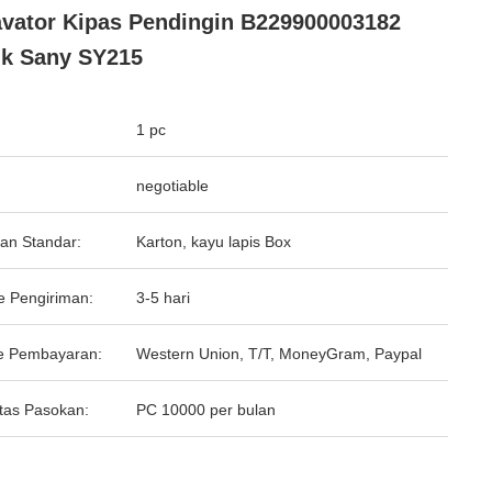
vator Kipas Pendingin B229900003182
k Sany SY215
1 pc
negotiable
an Standar:
Karton, kayu lapis Box
e Pengiriman:
3-5 hari
e Pembayaran:
Western Union, T/T, MoneyGram, Paypal
tas Pasokan:
PC 10000 per bulan