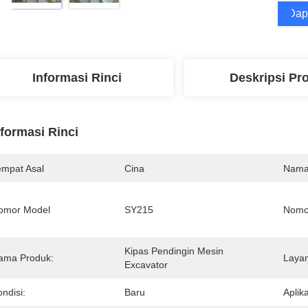
Dap
Informasi Rinci
Deskripsi Pr
nformasi Rinci
empat Asal
Cina
Nama
omor Model
SY215
Nomo
Kipas Pendingin Mesin 
ama Produk:
Layan
Excavator
ndisi:
Baru
Aplika