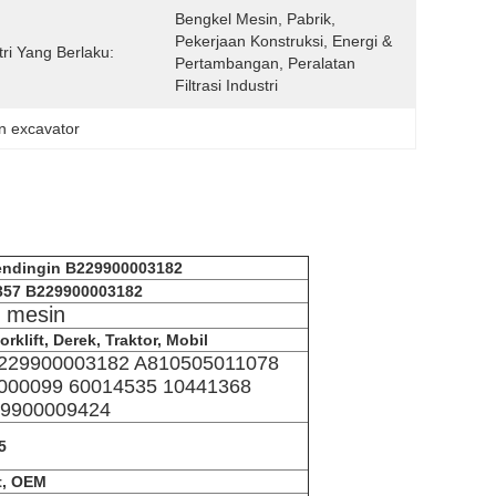
Bengkel Mesin, Pabrik, 
Pekerjaan Konstruksi, Energi & 
tri Yang Berlaku:
Pertambangan, Peralatan 
Filtrasi Industri
n excavator
ndingin B229900003182
357 B229900003182
 mesin
rklift, Derek, Traktor, Mobil
229900003182 A810505011078
000099 60014535 10441368
29900009424
5
et, OEM