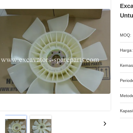
Exca
Untu
MOQ:
Harga:
Kemas
Period
Metod
Kapasi