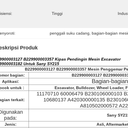
isiensi:
Tinggi
Indus
enyoroti:
penggali suku cadang
, 
bagian-bagian mesi
eskripsi Produk
9900003127 B229900003357 Kipas Pendingin Mesin Excavator
9900003182 Untuk Sany SY215
B229900003127 B229900003357 Mesin Penggemar Pe
omor bagian:
B229900003127 B229900003
Bagian-bagian
Aplikasi:
ocok untuk :
Excavator, Bulldozer, Wheel Loader, Fo
11170710 60006479 B230106000103 B
10680137 A420300000135 B230106
gian terkait:
A810502000572 A2
Digunakan
Sany SY21
pada:
Jenis:
Asli, Aftermark