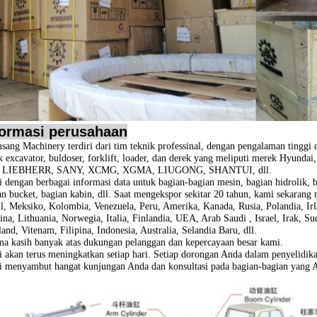
formasi perusahaan
sang Machinery terdiri dari tim teknik professinal, dengan pengalaman tinggi
k excavator, buldoser, forklift, loader, dan derek yang meliputi merek
Hyundai
, LIEBHERR, SANY, XCMG, XGMA, LIUGONG, SHANTUI, dll.
 dengan berbagai informasi data untuk bagian-bagian mesin, bagian hidrolik, bag
an bucket, bagian kabin, dll. Saat mengekspor sekitar 20 tahun, kami sekarang
il, Meksiko, Kolombia, Venezuela, Peru, Amerika, Kanada, Rusia, Polandia, Irl
ina, Lithuania, Norwegia, Italia, Finlandia, UEA, Arab Saudi , Israel, Irak, 
and, Vitenam, Filipina, Indonesia, Australia, Selandia Baru, dll.
ma kasih banyak atas dukungan pelanggan dan kepercayaan besar kami.
 akan terus meningkatkan setiap hari.
Setiap dorongan Anda dalam penyelidika
 menyambut hangat kunjungan Anda dan konsultasi pada bagian-bagian yang 