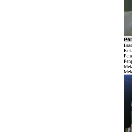
Pe
Bias
Kota
Pen
Peng
Mela
Mela