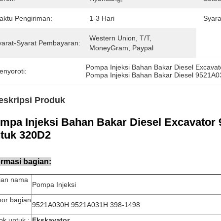
aktu Pengiriman:
1-3 Hari
Syara
Western Union, T/T, 
yarat-Syarat Pembayaran:
MoneyGram, Paypal
Pompa Injeksi Bahan Bakar Diesel Excava
enyoroti:
Pompa Injeksi Bahan Bakar Diesel 9521A
eskripsi Produk
mpa Injeksi Bahan Bakar Diesel Excavato
tuk 320D2
ormasi bagian:
ian nama
Pompa Injeksi
or bagian
9521A030H 9521A031H 398-1498
k untuk :
Ekskavator