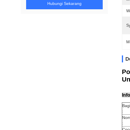
Hubungi Sekarang
W
S
M
D
Po
Un
Inf
Bag
:
Nom
:
Coco