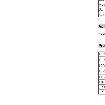
Mode
Sam
Kual
Apl
Eks
Pro
10R
10R
10R
10R
111
116
0R0
0R1