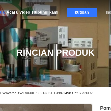
uk
Acara
Video
Hubungi kami
kutipan
In
RINCIAN PRODUK
el Excavator 9521A030H 9521A031H 398-1498 Untuk 320D2
Pomp