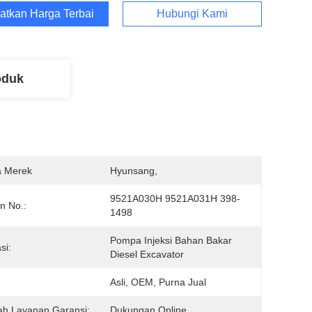
atkan Harga Terbaik
Hubungi Kami
oduk
 Merek
Hyunsang, 
9521A030H 9521A031H 398-
n No.:
1498
Pompa Injeksi Bahan Bakar 
si:
Diesel Excavator
:
Asli, OEM, Purna Jual
ah Layanan Garansi:
Dukungan Online