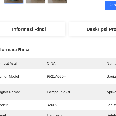
Dap
Informasi Rinci
Deskripsi Pr
nformasi Rinci
empat Asal
CINA
Nama
omor Model
9521A030H
Bagia
agian Nama:
Pompa Injeksi
Aplika
odel:
320D2
Jenis
erek:
Hyunsang,
Setel