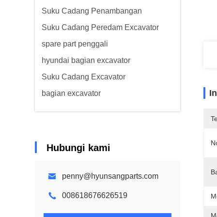
Suku Cadang Penambangan
Suku Cadang Peredam Excavator
spare part penggali
hyundai bagian excavator
Suku Cadang Excavator
I
bagian excavator
T
N
Hubungi kami
B
penny@hyunsangparts.com
008618676626519
M
M