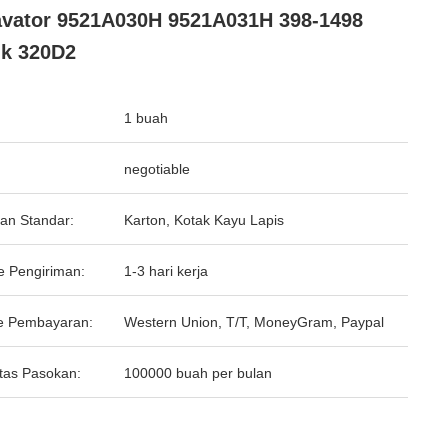
vator 9521A030H 9521A031H 398-1498
k 320D2
1 buah
negotiable
an Standar:
Karton, Kotak Kayu Lapis
e Pengiriman:
1-3 hari kerja
e Pembayaran:
Western Union, T/T, MoneyGram, Paypal
tas Pasokan:
100000 buah per bulan