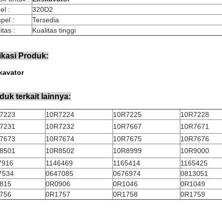
l :
320D2
pel :
Tersedia
itas :
Kualitas tinggi
ikasi Produk:
kavator
duk terkait lainnya:
7223
10R7224
10R7225
10R7228
7231
10R7232
10R7667
10R7671
7673
10R7674
10R7675
10R7676
8501
10R8502
10R8999
10R9000
7916
1146469
1165414
1165425
7534
0647085
0676974
0813051
815
0R0906
0R1046
0R1049
756
0R1757
0R1758
0R1759