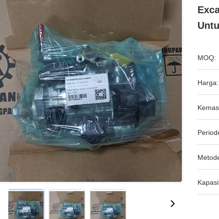
Exca
Untu
MOQ:
Harga:
Kemas
Period
Metod
Kapasi