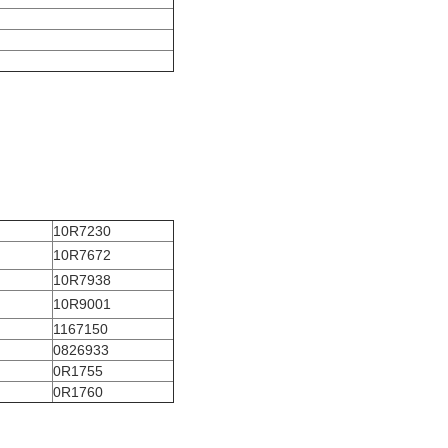
10R7230
10R7672
10R7938
10R9001
1167150
0826933
0R1755
0R1760