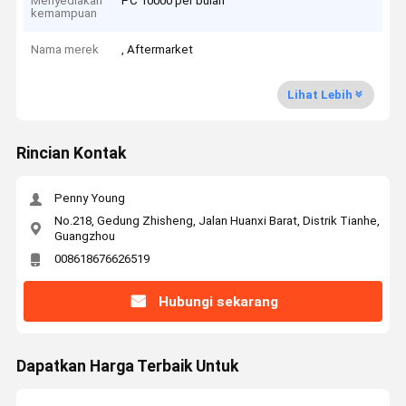
Menyediakan
PC 10000 per bulan
kemampuan
Nama merek
, Aftermarket
Lihat Lebih
Rincian Kontak
Penny Young
No.218, Gedung Zhisheng, Jalan Huanxi Barat, Distrik Tianhe,
Guangzhou
008618676626519
Hubungi sekarang
Dapatkan Harga Terbaik Untuk