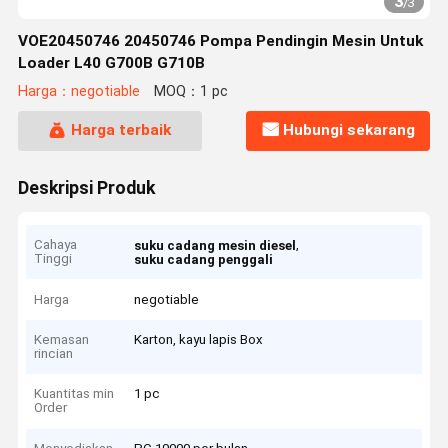
3
/
3
VOE20450746 20450746 Pompa Pendingin Mesin Untuk
Loader L40 G700B G710B
Harga：negotiable
MOQ：1 pc
Harga terbaik
Hubungi sekarang
Deskripsi Produk
Cahaya
,
suku cadang mesin diesel
Tinggi
suku cadang penggali
Harga
negotiable
Kemasan
Karton, kayu lapis Box
rincian
Kuantitas min
1 pc
Order