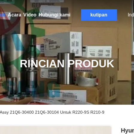
uk
Acara
Video
Hubungi kami
kutipan
In
RINCIAN PRODUK
r Assy 21Q6-30400 21Q6-30104 Untuk R220-9S R210-9
Hyun