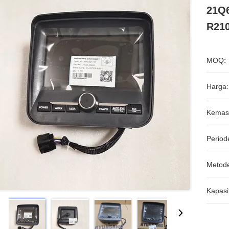
21Q6
R210
MOQ:
Harga:
Kemas
Period
Metod
Kapasi