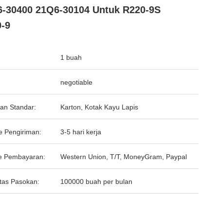
-30400 21Q6-30104 Untuk R220-9S
-9
1 buah
negotiable
an Standar:
Karton, Kotak Kayu Lapis
e Pengiriman:
3-5 hari kerja
e Pembayaran:
Western Union, T/T, MoneyGram, Paypal
tas Pasokan:
100000 buah per bulan