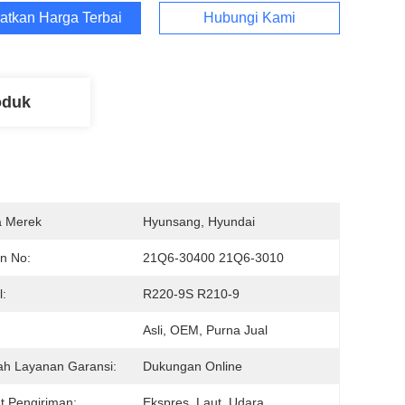
atkan Harga Terbaik
Hubungi Kami
oduk
 Merek
Hyunsang, Hyundai
n No:
21Q6-30400 21Q6-3010
:
R220-9S R210-9
:
Asli, OEM, Purna Jual
ah Layanan Garansi:
Dukungan Online
t Pengiriman:
Ekspres, Laut, Udara