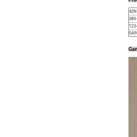
42N
380
123
5A9
Gam