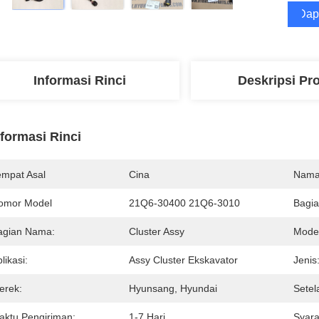
Dap
Informasi Rinci
Deskripsi Pr
nformasi Rinci
empat Asal
Cina
Nama
omor Model
21Q6-30400 21Q6-3010
Bagia
agian Nama:
Cluster Assy
Model
likasi:
Assy Cluster Ekskavator
Jenis
erek:
Hyunsang, Hyundai
Setel
aktu Pengiriman:
1-7 Hari
Syara