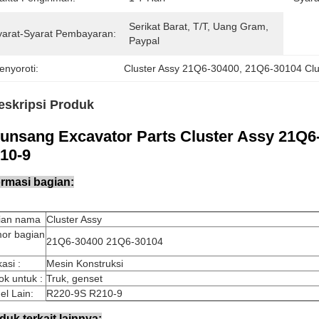
Serikat Barat, T/t, Uang Gram, 
yarat-Syarat Pembayaran:
Paypal
enyoroti:
Cluster Assy 21Q6-30400
, 
21Q6-30104 Clu
eskripsi Produk
unsang Excavator Parts Cluster Assy 21Q6
10-9
ormasi bagian:
ian nama
Cluster Assy
or bagian
21Q6-30400 21Q6-30104
kasi :
Mesin Konstruksi
k untuk :
Truk, genset
l Lain:
R220-9S R210-9
duk terkait lainnya: