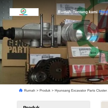
Rumah
Tentang kami
Prod
Rumah
>
Produk
>
Hyunsang Excavator Parts Cluste
Produk