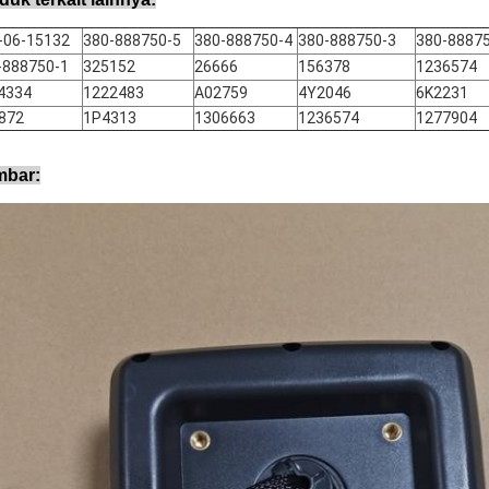
-06-15132
380-888750-5
380-888750-4
380-888750-3
380-8887
-888750-1
325152
26666
156378
1236574
4334
1222483
A02759
4Y2046
6K2231
872
1P4313
1306663
1236574
1277904
bar: