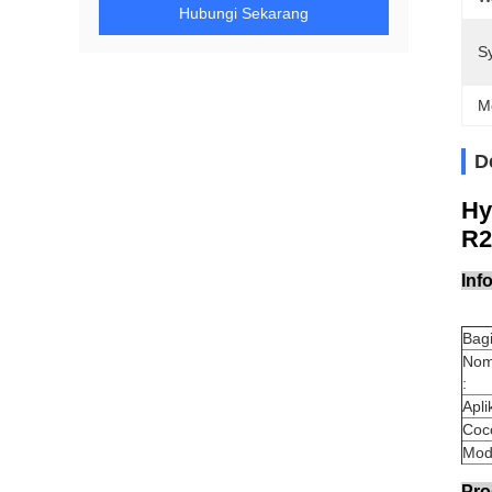
Hubungi Sekarang
S
M
D
Hy
R2
Inf
Bag
Nom
:
Apli
Coco
Mode
Pro