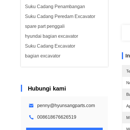
Suku Cadang Penambangan
Suku Cadang Peredam Excavator
spare part penggali
hyundai bagian excavator
Suku Cadang Excavator
I
bagian excavator
T
N
Hubungi kami
B
penny@hyunsangparts.com
Ap
008618676626519
M
W