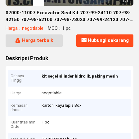
1
/
1
07000-11007 Excavator Seal Kit 707-99-24110 707-98-
42150 707-98-52100 707-98-73020 707-99-24120 707-
98-22410
Harga：negotiable
MOQ：1 pc
Harga terbaik
Hubungi sekarang
Deskripsi Produk
Cahaya
,
kit segel silinder hidrolik
paking mesin
Tinggi
Harga
negotiable
Kemasan
Karton, kayu lapis Box
rincian
Kuantitas min
1 pc
Order