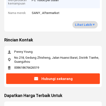
Menyediakan
PC 10000 per bulan
kemampuan
Nama merek
SANY , Aftermarket
Lihat Lebih
Rincian Kontak
Penny Young
No.218, Gedung Zhisheng, Jalan Huanxi Barat, Distrik Tianhe,
Guangzhou
008618676626519
Hubungi sekarang
Dapatkan Harga Terbaik Untuk