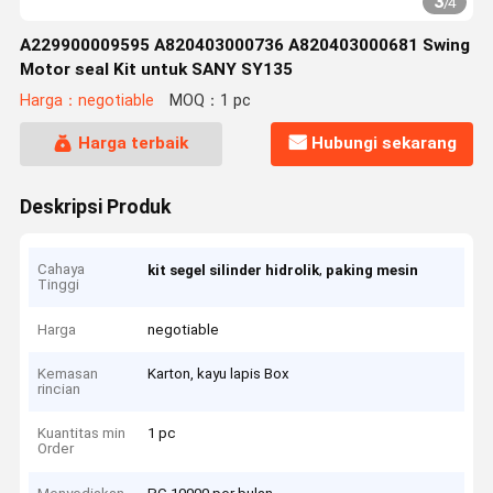
3
/
4
A229900009595 A820403000736 A820403000681 Swing
Motor seal Kit untuk SANY SY135
Harga：negotiable
MOQ：1 pc
Harga terbaik
Hubungi sekarang
Deskripsi Produk
Cahaya
,
kit segel silinder hidrolik
paking mesin
Tinggi
Harga
negotiable
Kemasan
Karton, kayu lapis Box
rincian
Kuantitas min
1 pc
Order