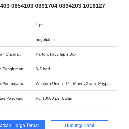
403 0854103 0891704 0894203 1016127
1 pc
negotiable
an Standar:
Karton, kayu lapis Box
e Pengiriman:
3-5 hari
e Pembayaran:
Western Union, T/T, MoneyGram, Paypal
tas Pasokan:
PC 10000 per bulan
atkan Harga Terbaik
Hubungi Kami