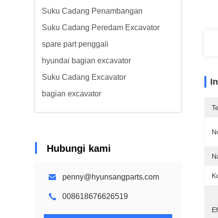
Suku Cadang Penambangan
Suku Cadang Peredam Excavator
spare part penggali
hyundai bagian excavator
Suku Cadang Excavator
I
bagian excavator
T
N
Hubungi kami
N
Ko
penny@hyunsangparts.com
008618676626519
Ef