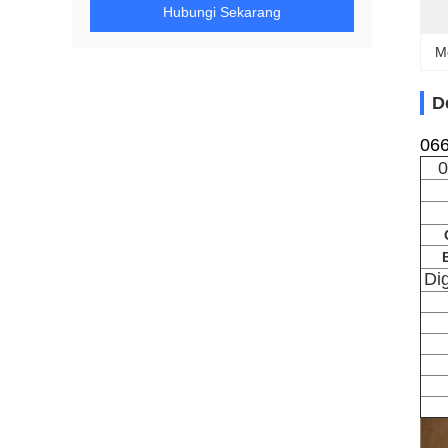
Hubungi Sekarang
M
D
066
0
Di