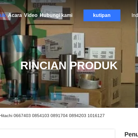
uk
Acara
Video
Hubungi kami
kutipan
In
RINCIAN PRODUK
-5 Hitachi 0667403 0854103 0891704 0894203 1016127
Penu