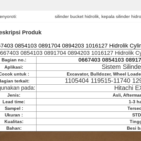
enyoroti:
silinder bucket hidrolik
, 
kepala silinder hidro
eskripsi Produk
7403 0854103 0891704 0894203 1016127 Hidrolik Cylin
667403 0854103 0891704 0894203 1016127 Hidrolik Cyl
0667403 0854103 0891
Bagian no.:
Sistem Silinde
Aplikasi:
Cocok untuk :
Excavator, Bulldozer, Wheel Loader,
1105404 119515-11740 12
Bagian terkait:
Hitachi 
gunakan pada:
Jenis:
Asli, Afterma
Lead time:
1-3 ha
Sampel :
Terse
Ukuran :
STD
Kualitas:
Ting
Bahan:
Besi b