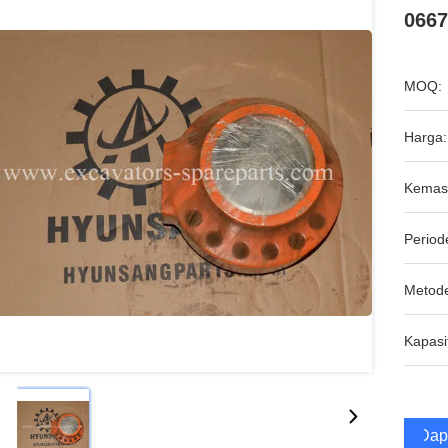
0667
MOQ:
Harga:
Kemas
Period
Metod
Kapasi
Dap