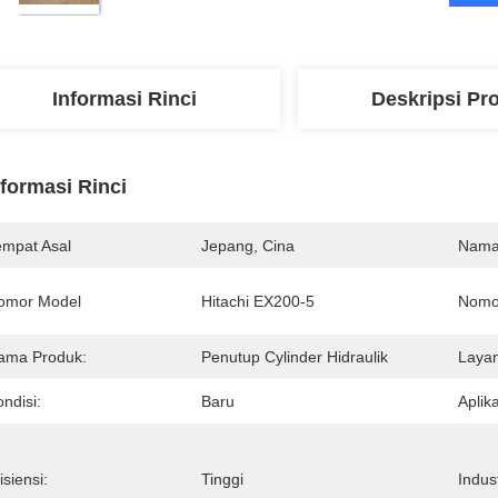
Informasi Rinci
Deskripsi Pr
nformasi Rinci
empat Asal
Jepang, Cina
Nama
omor Model
Hitachi EX200-5
Nomo
ama Produk:
Penutup Cylinder Hidraulik
Layan
ndisi:
Baru
Aplika
isiensi:
Tinggi
Indus