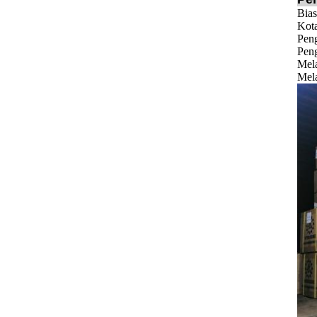
Bias
Kota
Pen
Peng
Mela
Mela