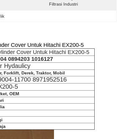
Filtrasi Industri
lik
der Cover Untuk Hitachi EX200-5
inder Cover Untuk Hitachi EX200-5
704 0894203 1016127
r Hydaulicy
 Forklift, Derek, Traktor, Mobil
9004-11700 8971952516
EX200-5
rket, OEM
ri
dia
gi
aja