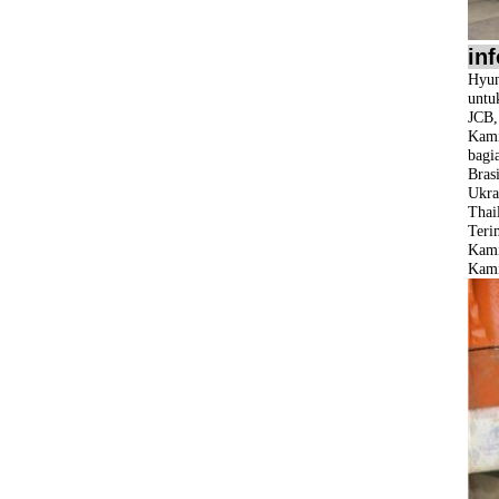
in
Hyun
untu
JCB
Kami
bagi
Bras
Ukra
Thail
Teri
Kami
Kami