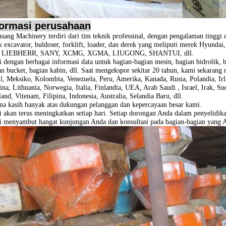
formasi perusahaan
sang Machinery terdiri dari tim teknik professinal, dengan pengalaman tinggi
k excavator, buldoser, forklift, loader, dan derek yang meliputi merek
Hyundai
, LIEBHERR, SANY, XCMG, XGMA, LIUGONG, SHANTUI, dll.
 dengan berbagai informasi data untuk bagian-bagian mesin, bagian hidrolik, bag
an bucket, bagian kabin, dll. Saat mengekspor sekitar 20 tahun, kami sekarang
il, Meksiko, Kolombia, Venezuela, Peru, Amerika, Kanada, Rusia, Polandia, Irl
ina, Lithuania, Norwegia, Italia, Finlandia, UEA, Arab Saudi , Israel, Irak, 
and, Vitenam, Filipina, Indonesia, Australia, Selandia Baru, dll.
ma kasih banyak atas dukungan pelanggan dan kepercayaan besar kami.
 akan terus meningkatkan setiap hari.
Setiap dorongan Anda dalam penyelidika
 menyambut hangat kunjungan Anda dan konsultasi pada bagian-bagian yang 