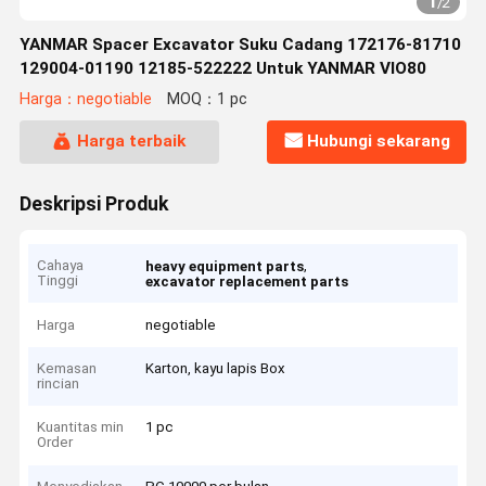
1
/
2
YANMAR Spacer Excavator Suku Cadang 172176-81710
129004-01190 12185-522222 Untuk YANMAR VIO80
Harga：negotiable
MOQ：1 pc
Harga terbaik
Hubungi sekarang
Deskripsi Produk
Cahaya
,
heavy equipment parts
Tinggi
excavator replacement parts
Harga
negotiable
Kemasan
Karton, kayu lapis Box
rincian
Kuantitas min
1 pc
Order