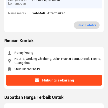
Menyediakan
PC 10000 per bulan
kemampuan
Nama merek
YANMAR , Aftermarket
Lihat Lebih
Rincian Kontak
Penny Young
No.218, Gedung Zhisheng, Jalan Huanxi Barat, Distrik Tianhe,
Guangzhou
008618676626519
Hubungi sekarang
Dapatkan Harga Terbaik Untuk