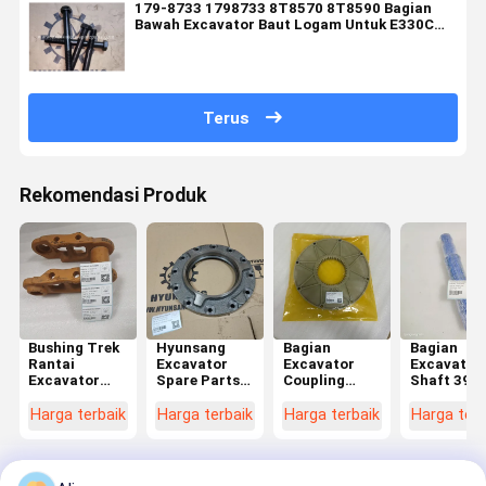
179-8733 1798733 8T8570 8T8590 Bagian
Bawah Excavator Baut Logam Untuk E330C
E330D E325
Terus
Rekomendasi Produk
Bushing Trek
Hyunsang
Bagian
Bagian
Rantai
Excavator
Excavator
Excavator
Excavator
Spare Parts
Coupling
Shaft 39Q
Tautan Trek
20Y-26-
3E4895 FOR
41180 39Q
4I-7475 4I-
22191 Cover
2384C 2484C
12121 Unt
Harga terbaik
Harga terbaik
Harga terbaik
Harga terb
7476 162-
Housing
322C 322C
R260LC9S
4304
Untuk BP500,
FM 324D
R215LC7
1624304
HB205,
HB215,