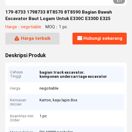
1
/
1
179-8733 1798733 8T8570 8T8590 Bagian Bawah
Excavator Baut Logam Untuk E330C E330D E325
Harga：negotiable
MOQ：1 pc
Harga terbaik
Hubungi sekarang
Deskripsi Produk
Cahaya
,
bagian track excavator
Tinggi
komponen undercarriage excavator
Harga
negotiable
Kemasan
Karton, kayu lapis Box
rincian
Kuantitas min
1 pc
Order