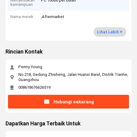
Menyediakan
PC 10000 per bulan
kemampuan
Nama merek
,Aftermarket
Lihat Lebih
Rincian Kontak
Penny Young
No.218, Gedung Zhisheng, Jalan Huanxi Barat, Distrik Tianhe,
Guangzhou
008618676626519
Hubungi sekarang
Dapatkan Harga Terbaik Untuk