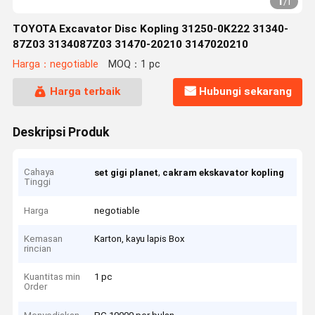
1
/
1
TOYOTA Excavator Disc Kopling 31250-0K222 31340-
87Z03 3134087Z03 31470-20210 3147020210
Harga：negotiable
MOQ：1 pc
Harga terbaik
Hubungi sekarang
Deskripsi Produk
Cahaya
,
set gigi planet
cakram ekskavator kopling
Tinggi
Harga
negotiable
Kemasan
Karton, kayu lapis Box
rincian
Kuantitas min
1 pc
Order