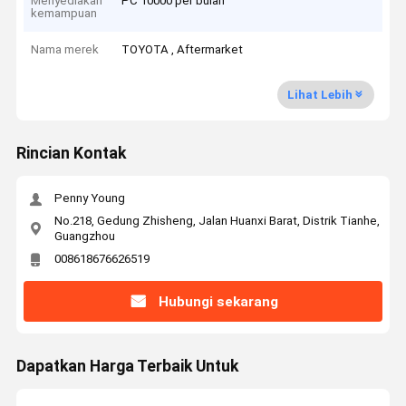
Menyediakan
PC 10000 per bulan
kemampuan
Nama merek
TOYOTA , Aftermarket
Lihat Lebih
Rincian Kontak
Penny Young
No.218, Gedung Zhisheng, Jalan Huanxi Barat, Distrik Tianhe,
Guangzhou
008618676626519
Hubungi sekarang
Dapatkan Harga Terbaik Untuk