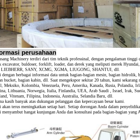
formasi perusahaan
sang Machinery terdiri dari tim teknik professinal, dengan pengalaman tinggi
k excavator, buldoser, forklift, loader, dan derek yang meliputi merek
Hyundai
, LIEBHERR, SANY, XCMG, XGMA, LIUGONG, SHANTUI, dll.
 dengan berbagai informasi data untuk bagian-bagian mesin, bagian hidrolik, bag
an bucket, bagian kabin, dll. Saat mengekspor sekitar 20 tahun, kami sekarang
il, Meksiko, Kolombia, Venezuela, Peru, Amerika, Kanada, Rusia, Polandia, Irl
ina, Lithuania, Norwegia, Italia, Finlandia, UEA, Arab Saudi , Israel, Irak, 
and, Vitenam, Filipina, Indonesia, Australia, Selandia Baru, dll.
ma kasih banyak atas dukungan pelanggan dan kepercayaan besar kami.
 akan terus meningkatkan setiap hari.
Setiap dorongan Anda dalam penyelidika
 menyambut hangat kunjungan Anda dan konsultasi pada bagian-bagian yang 