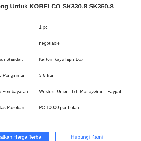
ong Untuk KOBELCO SK330-8 SK350-8
1 pc
negotiable
an Standar:
Karton, kayu lapis Box
e Pengiriman:
3-5 hari
e Pembayaran:
Western Union, T/T, MoneyGram, Paypal
tas Pasokan:
PC 10000 per bulan
atkan Harga Terbaik
Hubungi Kami