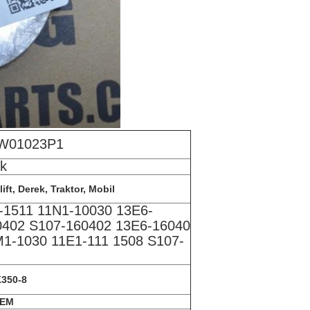
W01023P1
ik
ft, Derek, Traktor, Mobil
-1511 11N1-10030 13E6-
0402 S107-160402 13E6-16040
1-1030 11E1-111 1508 S107-
350-8
OEM