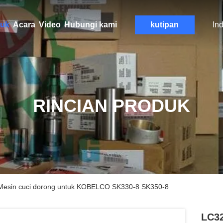
uk
Acara
Video
Hubungi kami
kutipan
In
RINCIAN PRODUK
sin cuci dorong untuk KOBELCO SK330-8 SK350-8
LC3