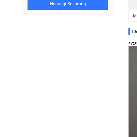
Hubungi Sekarang
M
D
LC3