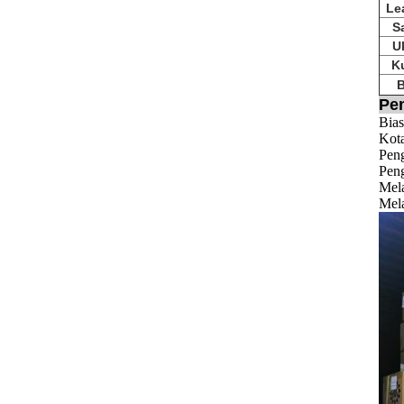
Le
S
U
Ku
B
Pe
Bias
Kota
Pen
Peng
Mela
Mela