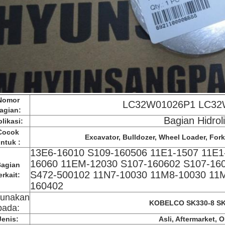
Nomor
LC32W01026P1 LC32
agian:
Bagian Hidrol
likasi:
Cocok
Excavator, Bulldozer, Wheel Loader, Forkli
ntuk :
13E6-16010 S109-160506 11E1-1507 11E1
16060 11EM-12030 S107-160602 S107-16
agian
S472-500102 11N7-10030 11M8-10030 11M
erkait:
160402
gunakan
KOBELCO SK330-8 SK
pada:
Jenis:
Asli, Aftermarket, 