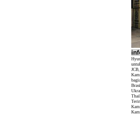
in
Hyun
untu
JCB
Kami
bagi
Bras
Ukra
Thail
Teri
Kami
Kami