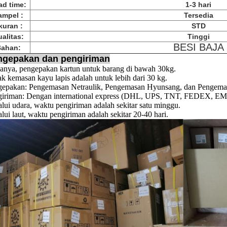
ad time:
1-3 hari
ampel :
Tersedia
kuran :
STD
alitas:
Tinggi
BESI BAJA
ahan:
ngepakan dan pengiriman
anya, pengepakan kartun untuk barang di bawah 30kg.
k kemasan kayu lapis adalah untuk lebih dari 30 kg.
gepakan: Pengemasan Netraulik, Pengemasan Hyunsang, dan Pengemas
iriman: Dengan international express (DHL, UPS, TNT, FEDEX, EMS, 
lui udara, waktu pengiriman adalah sekitar satu minggu.
lui laut, waktu pengiriman adalah sekitar 20-40 hari.