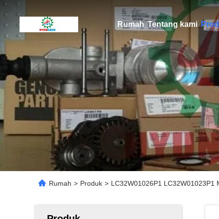
Rumah
Tentang kami
Prod
Rumah
>
Produk
>
LC32W01026P1 LC32W01023P1 Me
Produk