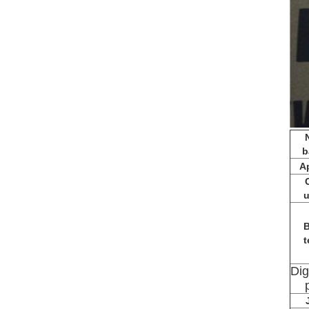
b
Ap
u
B
t
Di