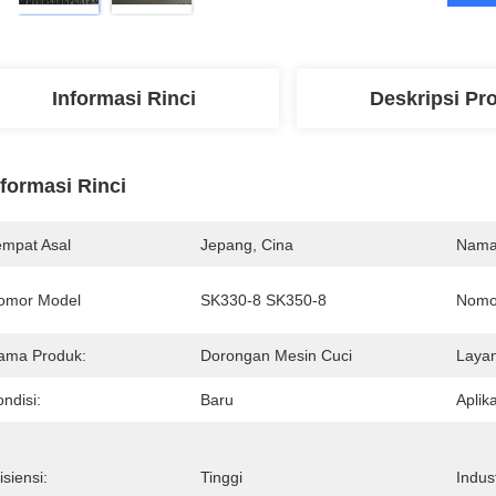
Informasi Rinci
Deskripsi Pr
nformasi Rinci
empat Asal
Jepang, Cina
Nama
omor Model
SK330-8 SK350-8
Nomo
ama Produk:
Dorongan Mesin Cuci
Layan
ndisi:
Baru
Aplika
isiensi:
Tinggi
Indus