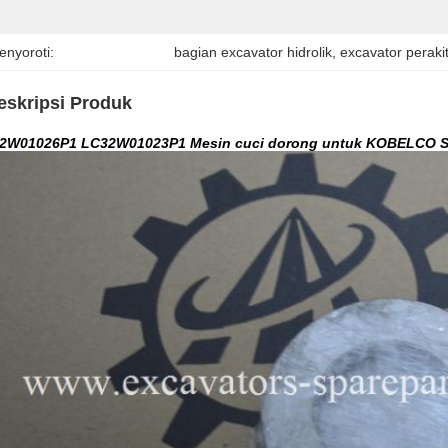
enyoroti:
bagian excavator hidrolik
, 
excavator perakit
eskripsi Produk
2W01026P1 LC32W01023P1 Mesin cuci dorong untuk KOBELCO S