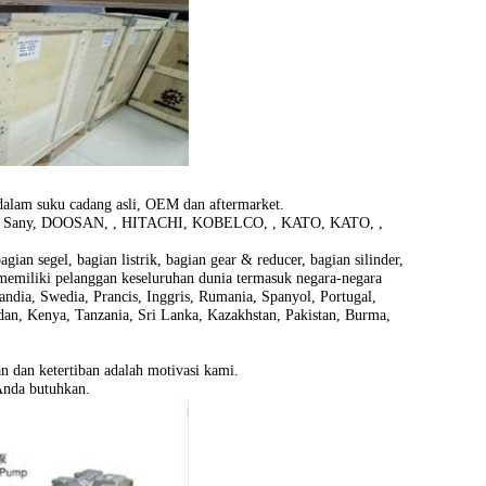
 dalam suku cadang asli, OEM dan aftermarket.
, Sany, DOOSAN, , HITACHI, KOBELCO, , KATO, KATO, ,
ian segel, bagian listrik, bagian gear & reducer, bagian silinder,
 memiliki pelanggan keseluruhan dunia termasuk negara-negara
andia, Swedia, Prancis, Inggris, Rumania, Spanyol, Portugal,
Sudan, Kenya, Tanzania, Sri Lanka, Kazakhstan, Pakistan, Burma,
n dan ketertiban adalah motivasi kami.
Anda butuhkan.