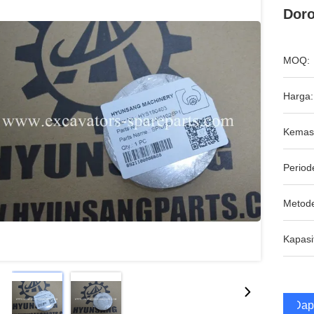
Dor
MOQ:
Harga:
Kemas
Period
Metod
Kapasi
Dap