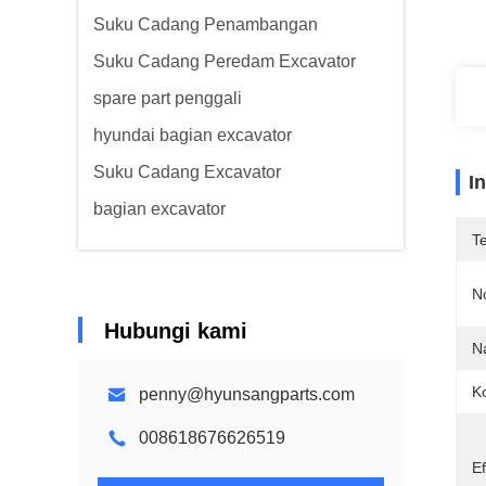
Suku Cadang Penambangan
Suku Cadang Peredam Excavator
spare part penggali
hyundai bagian excavator
Suku Cadang Excavator
I
bagian excavator
T
N
Hubungi kami
N
Ko
penny@hyunsangparts.com
008618676626519
Ef