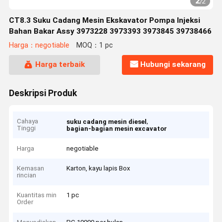
2
/
2
CT8.3 Suku Cadang Mesin Ekskavator Pompa Injeksi
Bahan Bakar Assy 3973228 3973393 3973845 39738466
Harga：negotiable
MOQ：1 pc
Harga terbaik
Hubungi sekarang
Deskripsi Produk
Cahaya
,
suku cadang mesin diesel
Tinggi
bagian-bagian mesin excavator
Harga
negotiable
Kemasan
Karton, kayu lapis Box
rincian
Kuantitas min
1 pc
Order