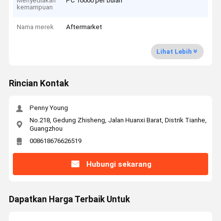
Menyediakan
PC 10000 per bulan
kemampuan
Nama merek
Aftermarket
Lihat Lebih
Rincian Kontak
Penny Young
No.218, Gedung Zhisheng, Jalan Huanxi Barat, Distrik Tianhe,
Guangzhou
008618676626519
Hubungi sekarang
Dapatkan Harga Terbaik Untuk