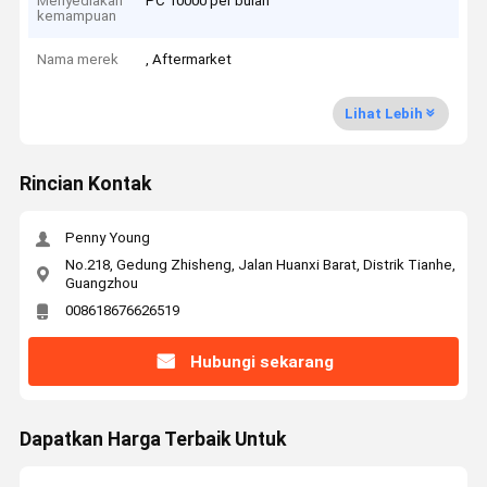
Menyediakan
PC 10000 per bulan
kemampuan
Nama merek
, Aftermarket
Lihat Lebih
Rincian Kontak
Penny Young
No.218, Gedung Zhisheng, Jalan Huanxi Barat, Distrik Tianhe,
Guangzhou
008618676626519
Hubungi sekarang
Dapatkan Harga Terbaik Untuk