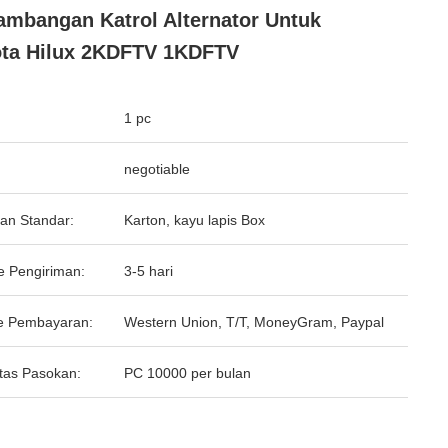
ambangan Katrol Alternator Untuk
ta Hilux 2KDFTV 1KDFTV
1 pc
negotiable
an Standar:
Karton, kayu lapis Box
e Pengiriman:
3-5 hari
e Pembayaran:
Western Union, T/T, MoneyGram, Paypal
tas Pasokan:
PC 10000 per bulan