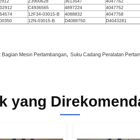
2912
Z3900628
3613547
4047762
02912
C4936565
4897224
4047752
54574
12F34-03015-B
4088832
4047758
00350
12N-03015-B
D4088750
D4043281
:
Bagian Mesin Pertambangan
,
Suku Cadang Peralatan Perta
k yang Direkomend