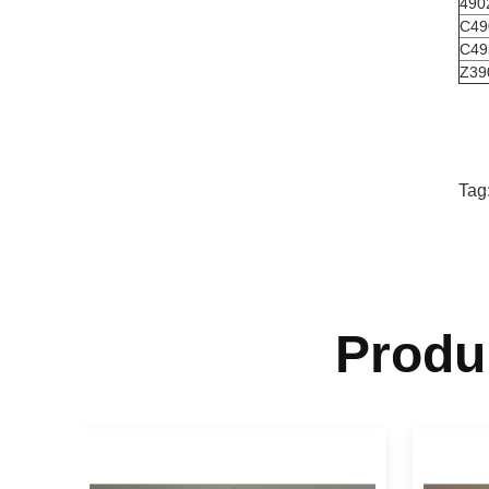
490
C49
C49
Z39
Tag
Produ