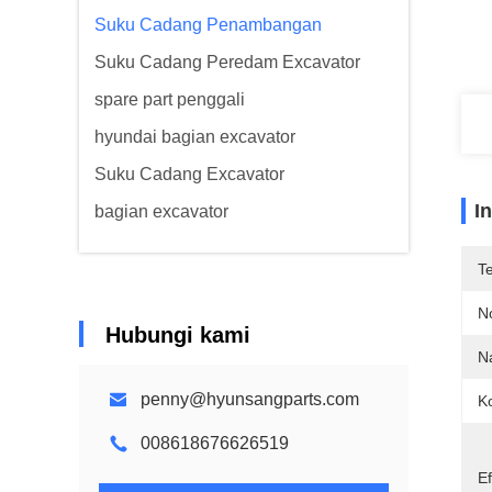
Suku Cadang Penambangan
Suku Cadang Peredam Excavator
spare part penggali
hyundai bagian excavator
Suku Cadang Excavator
I
bagian excavator
T
N
Hubungi kami
N
penny@hyunsangparts.com
Ko
008618676626519
Ef