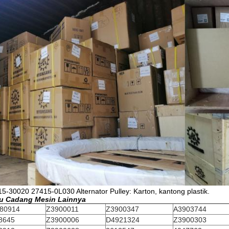
5-30020 27415-0L030 Alternator Pulley: Karton, kantong plastik.
u Cadang Mesin Lainnya
80914
Z3900011
Z3900347
A3903744
8645
Z3900006
D4921324
Z3900303