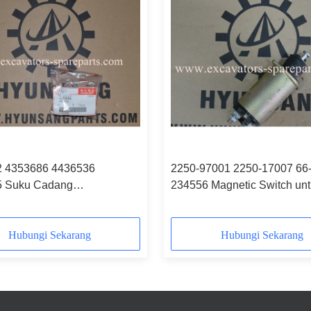
 4353686 4436536
2250-97001 2250-17007 66
5 Suku Cadang
234556 Magnetic Switch un
ngan Saklar Tekanan
HITACHI SS158 SH280 EX
itachi EX200 EX300
6BD1
Hubungi Sekarang
Hubungi Sekarang