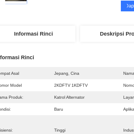
Dap
Informasi Rinci
Deskripsi Pr
nformasi Rinci
empat Asal
Jepang, Cina
Nama
omor Model
2KDFTV 1KDFTV
Nomo
ama Produk:
Katrol Alternator
Layan
ndisi:
Baru
Aplika
isiensi:
Tinggi
Indus