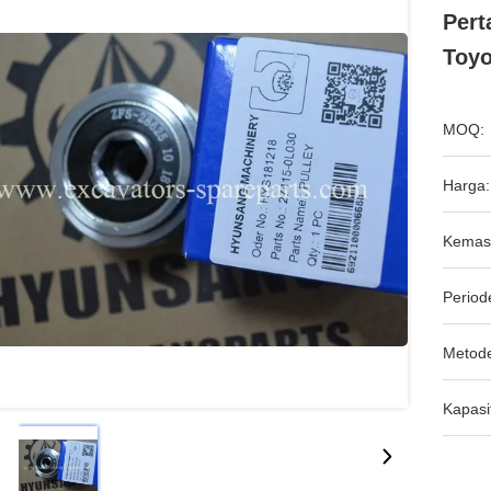
Pert
Toyo
MOQ:
Harga:
Kemas
Period
Metod
Kapasi