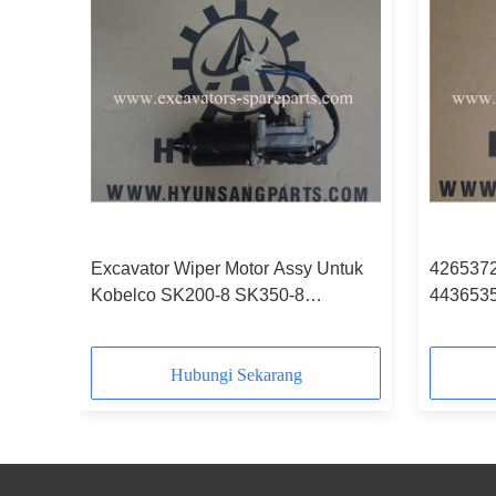
Excavator Wiper Motor Assy Untuk
4265372
Kobelco SK200-8 SK350-8
443653
YN53C00004P1 YN53C00012F1
Penamba
YN53C00012F2 YN53C
Untuk H
Hubungi Sekarang