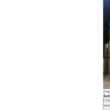
2741
Suk
C49
340