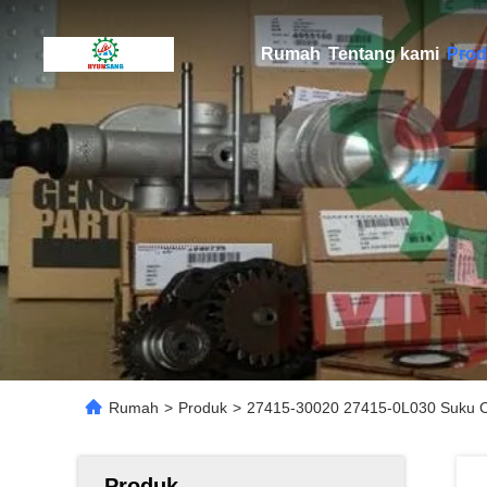
Rumah
Tentang kami
Prod
Rumah
>
Produk
>
27415-30020 27415-0L030 Suku C
Produk