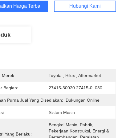
atkan Harga Terbaik
Hubungi Kami
oduk
 Merek
Toyota , Hilux , Aftermarket
r Bagian:
27415-30020 27415-0L030
an Purna Jual Yang Disediakan:
Dukungan Online
si:
Sistem Mesin
Bengkel Mesin, Pabrik, 
Pekerjaan Konstruksi, Energi & 
tri Yang Berlaku:
Pertambangan, Peralatan 