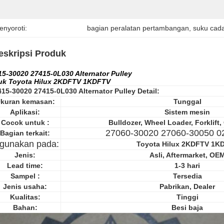
enyoroti:
bagian peralatan pertambangan
, 
suku cad
eskripsi Produk
15-30020 27415-0L030 Alternator Pulley
uk Toyota Hilux 2KDFTV 1KDFTV
415-30020 27415-0L030 Alternator Pulley
Detail:
kuran kemasan:
Tunggal
Aplikasi:
Sistem mesin
Cocok untuk :
Bulldozer, Wheel Loader, Forklift,
27060-30020 27060-30050 0
Bagian terkait:
igunakan pada:
Toyota Hilux 2KDFTV 1K
Jenis:
Asli, Aftermarket, OE
Lead time:
1-3 hari
Sampel :
Tersedia
Jenis usaha:
Pabrikan, Dealer
Kualitas:
Tinggi
Bahan:
Besi baja