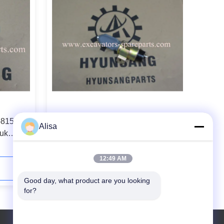
-8150
3864274 1751-2467U1B1S5A
Alisa
tuk
Mesin Diesel Berhenti Solenoid
200-1
Untuk KATO HD700-7
12:49 AM
Hubungi Sekarang
Good day, what product are you looking 
for?