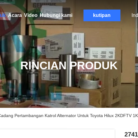
uk
Acara
Video
Hubungi kami
kutipan
In
RINCIAN PRODUK
adang Pertambangan Katrol Alternator Untuk Toyota Hilux 2KDFTV 
2741