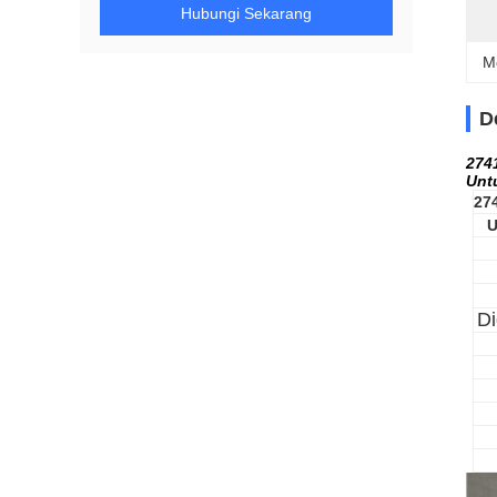
Hubungi Sekarang
M
D
274
Unt
27
U
D