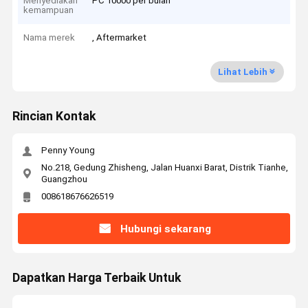
Menyediakan
PC 10000 per bulan
kemampuan
Nama merek
, Aftermarket
Lihat Lebih
Rincian Kontak
Penny Young
No.218, Gedung Zhisheng, Jalan Huanxi Barat, Distrik Tianhe,
Guangzhou
008618676626519
Hubungi sekarang
Dapatkan Harga Terbaik Untuk