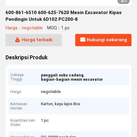
3
/
3
600-861-6510 600-625-7620 Mesin Excavator Kipas
Pendingin Untuk 6D102 PC200-8
Harga：negotiable
MOQ：1 pc
Harga terbaik
Hubungi sekarang
Deskripsi Produk
Cahaya
,
penggali suku cadang
Tinggi
bagian-bagian mesin excavator
Harga
negotiable
Kemasan
Karton, kayu lapis Box
rincian
Kuantitas min
1 pc
Order