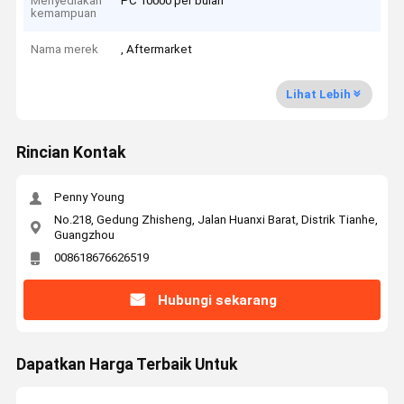
Menyediakan
PC 10000 per bulan
kemampuan
Nama merek
, Aftermarket
Lihat Lebih
Rincian Kontak
Penny Young
No.218, Gedung Zhisheng, Jalan Huanxi Barat, Distrik Tianhe,
Guangzhou
008618676626519
Hubungi sekarang
Dapatkan Harga Terbaik Untuk