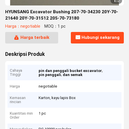
1
/
2
HYUNSANG Excavator Bushing 207-70-34230 20Y-70-
21640 20Y-70-31512 205-70-73180
Harga：negotiable
MOQ：1 pc
Harga terbaik
Hubungi sekarang
Deskripsi Produk
Cahaya
,
pin dan penggali bucket excavator
Tinggi
,
pin penggali
dan semak
Harga
negotiable
Kemasan
Karton, kayu lapis Box
rincian
Kuantitas min
1 pc
Order