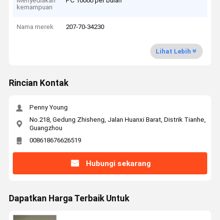
Menyediakan
PC 10000 per bulan
kemampuan
Nama merek
207-70-34230
Lihat Lebih
Rincian Kontak
Penny Young
No.218, Gedung Zhisheng, Jalan Huanxi Barat, Distrik Tianhe,
Guangzhou
008618676626519
Hubungi sekarang
Dapatkan Harga Terbaik Untuk