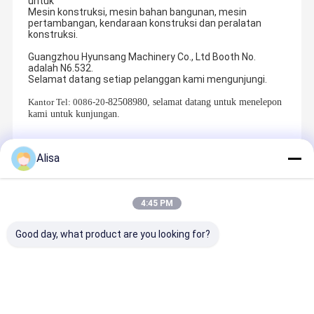
untuk
Mesin konstruksi, mesin bahan bangunan, mesin
pertambangan, kendaraan konstruksi dan peralatan
konstruksi.
Guangzhou Hyunsang Machinery Co., Ltd Booth No.
adalah N6.532.
Selamat datang setiap pelanggan kami mengunjungi.
Kantor Tel: 0086-20-
82508980, selamat datang untuk menelepon
kami untuk kunjungan.
Alisa
Produk Yang Direkomendasikan
4:45 PM
Good day, what product are you looking for?
Bagian-
Hyunsang
Injeksi pipa
Bagian
bagian suku
Excavator
154168422
Excavator
cadang
Engine
1154168433
Penutup
penggalian
Gubernur
1154168442
Tangki Ba