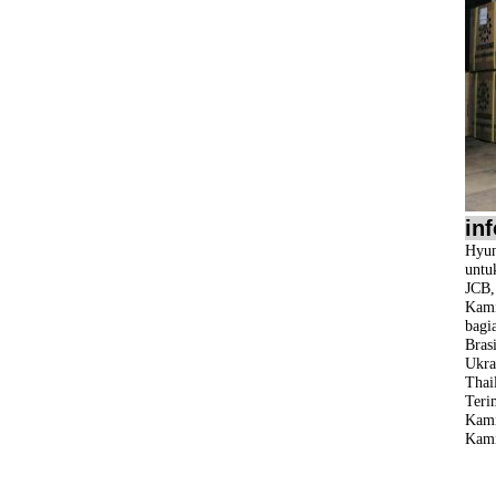
in
Hyun
untu
JCB
Kami
bagi
Bras
Ukra
Thail
Teri
Kami
Kami