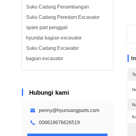
Suku Cadang Penambangan
Suku Cadang Peredam Excavator
spare part penggali
hyundai bagian excavator
Suku Cadang Excavator
I
bagian excavator
T
N
Hubungi kami
N
penny@hyunsangparts.com
Ko
008618676626519