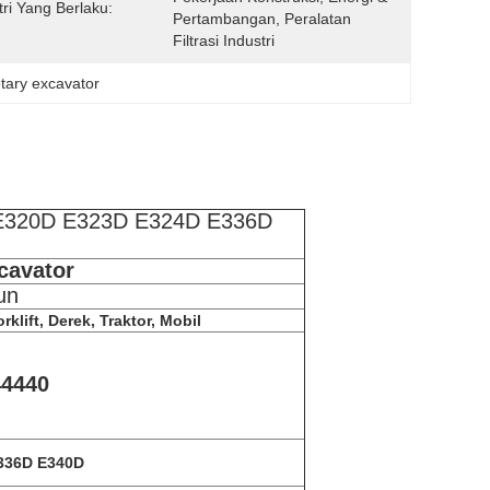
tri Yang Berlaku:
Pertambangan, Peralatan 
Filtrasi Industri
tary excavator
k E320D E323D E324D E336D
cavator
un
klift, Derek, Traktor, Mobil
44440
336D E340D