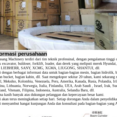
formasi perusahaan
sang Machinery terdiri dari tim teknik professinal, dengan pengalaman tinggi
k excavator, buldoser, forklift, loader, dan derek yang meliputi merek
Hyundai
, LIEBHERR, SANY, XCMG, XGMA, LIUGONG, SHANTUI, dll.
 dengan berbagai informasi data untuk bagian-bagian mesin, bagian hidrolik, bag
an bucket, bagian kabin, dll. Saat mengekspor sekitar 20 tahun, kami sekarang
il, Meksiko, Kolombia, Venezuela, Peru, Amerika, Kanada, Rusia, Polandia, Irl
ina, Lithuania, Norwegia, Italia, Finlandia, UEA, Arab Saudi , Israel, Irak, 
and, Vitenam, Filipina, Indonesia, Australia, Selandia Baru, dll.
ma kasih banyak atas dukungan pelanggan dan kepercayaan besar kami.
 akan terus meningkatkan setiap hari.
Setiap dorongan Anda dalam penyelidika
 menyambut hangat kunjungan Anda dan konsultasi pada bagian-bagian yang 