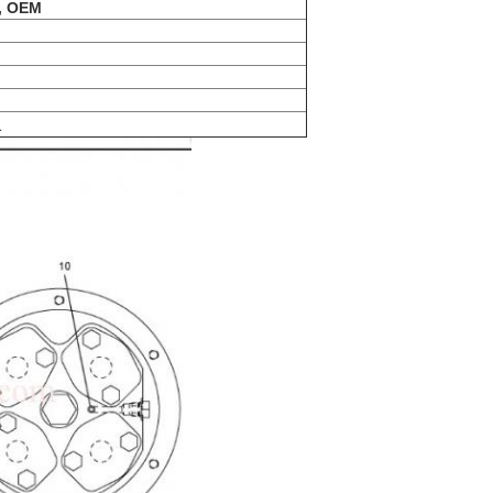
t, OEM
a