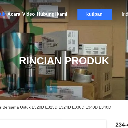
uk
Acara
Video
Hubungi kami
kutipan
In
RINCIAN PRODUK
tar Bersama Untuk E320D E323D E324D E336D E340D E340D
234-