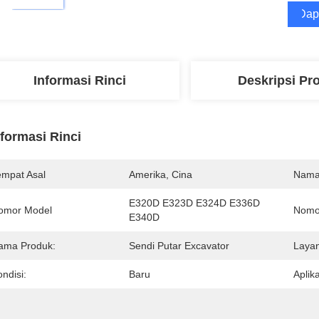
Dap
Informasi Rinci
Deskripsi Pr
nformasi Rinci
empat Asal
Amerika, Cina
Nama
E320D E323D E324D E336D 
omor Model
Nomo
E340D
ama Produk:
Sendi Putar Excavator
Layan
ndisi:
Baru
Aplika