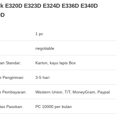
uk E320D E323D E324D E336D E340D
0D
1 pc
negotiable
an Standar:
Karton, kayu lapis Box
e Pengiriman:
3-5 hari
e Pembayaran:
Western Union, T/T, MoneyGram, Paypal
tas Pasokan:
PC 10000 per bulan