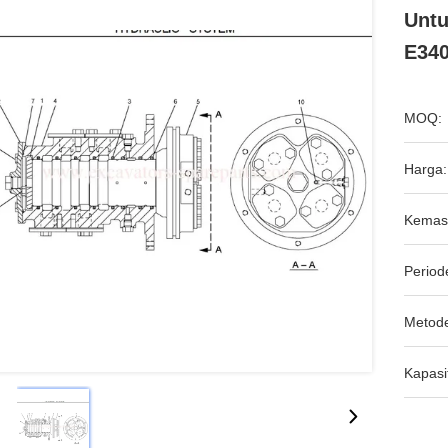
Unt
E34
MOQ:
Harga:
Kemas
Period
Metod
Kapasi