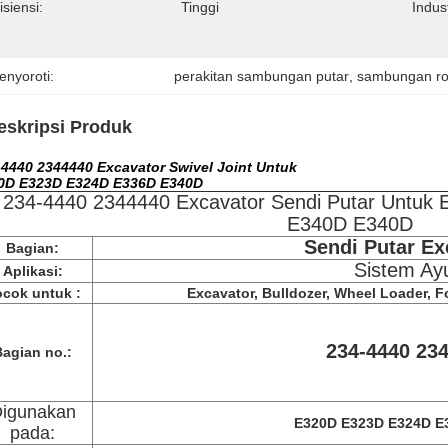
isiensi:
Tinggi
Indus
enyoroti:
perakitan sambungan putar
, 
sambungan ro
eskripsi Produk
-4440 2344440 Excavator Swivel Joint Untuk
0D E323D E324D E336D E340D
234-4440 2344440 Excavator Sendi Putar Untu
E340D E340D
Sendi Putar Ex
Bagian:
Sistem Ay
Aplikasi:
cok untuk :
Excavator, Bulldozer, Wheel Loader, For
234-4440 23
Bagian no.:
igunakan
E320D E323D E324D E
pada: