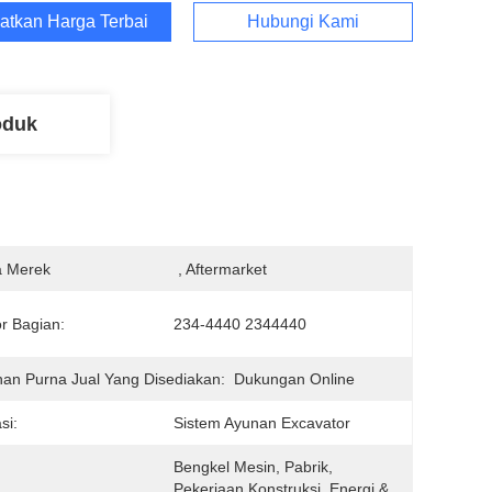
atkan Harga Terbaik
Hubungi Kami
oduk
 Merek
 , Aftermarket
r Bagian:
234-4440 2344440
an Purna Jual Yang Disediakan:
Dukungan Online
si:
Sistem Ayunan Excavator
Bengkel Mesin, Pabrik, 
Pekerjaan Konstruksi, Energi & 