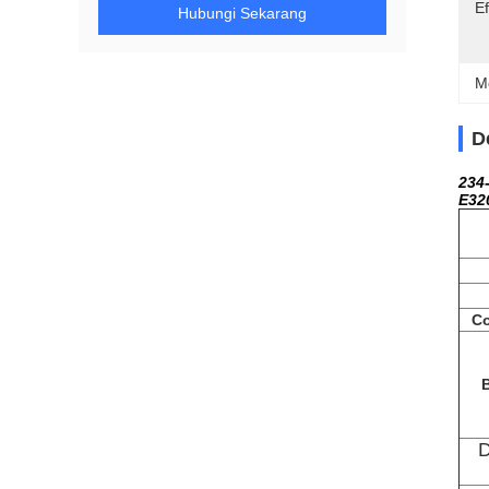
Ef
Hubungi Sekarang
M
D
234
E32
Co
D