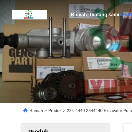
Rumah
Tentang kami
Prod
Rumah
>
Produk
>
234-4440 2344440 Excavator Pu
Produk