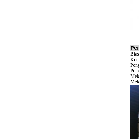
Pe
Bias
Kota
Pen
Peng
Mela
Mela