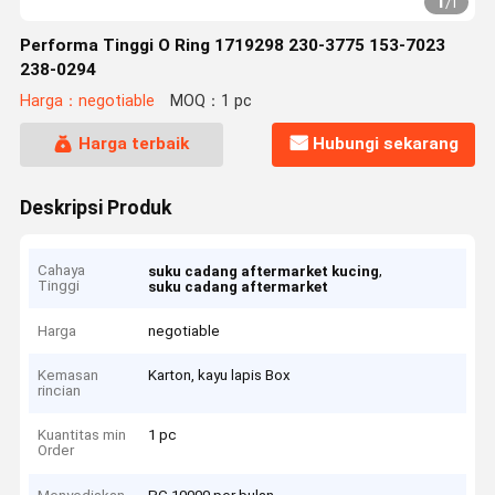
1
/
1
Performa Tinggi O Ring 1719298 230-3775 153-7023
238-0294
Harga：negotiable
MOQ：1 pc
Harga terbaik
Hubungi sekarang
Deskripsi Produk
Cahaya
,
suku cadang aftermarket kucing
Tinggi
suku cadang aftermarket
Harga
negotiable
Kemasan
Karton, kayu lapis Box
rincian
Kuantitas min
1 pc
Order