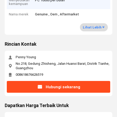
Menyediakan
PC 10000 per bulan
kemampuan
Nama merek
Genuine , Oem , Aftermarket
Lihat Lebih
Rincian Kontak
Penny Young
No.218, Gedung Zhisheng, Jalan Huanxi Barat, Distrik Tianhe,
Guangzhou
008618676626519
Hubungi sekarang
Dapatkan Harga Terbaik Untuk