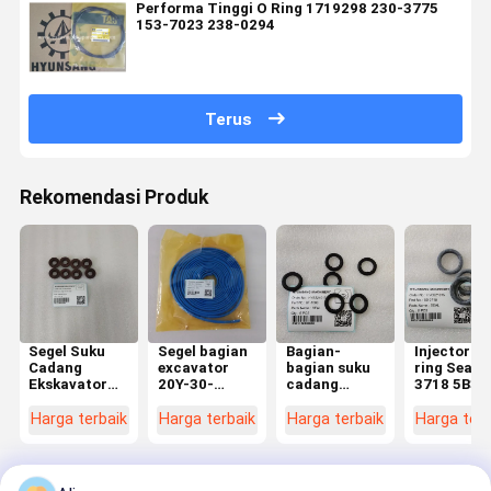
Performa Tinggi O Ring 1719298 230-3775
153-7023 238-0294
Terus
Rekomendasi Produk
Segel Suku
Segel bagian
Bagian-
Injector O-
Cadang
excavator
bagian suku
ring Seal 5
Ekskavator
20Y-30-
cadang
3718 5B37
702-16-
11370
penggalian
untuk
71150 Untuk
20Y3011370
katup segel
Excavator
Harga terbaik
Harga terbaik
Harga terbaik
Harga terb
PC100-6
untuk PC200-
6F-1069
E215 E225
PC120-6
5 PC200-6
6F1069 untuk
E235
PC300-8
3304 3306
PC350-8