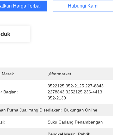
atkan Harga Terbaik
Hubungi Kami
oduk
 Merek
,Aftermarket
3522125 352-2125 227-8843 
r Bagian:
2278843 3252125 236-4413 
352-2139
an Purna Jual Yang Disediakan:
Dukungan Online
si:
Suku Cadang Penambangan
Bengkel Mesin, Pabrik, 