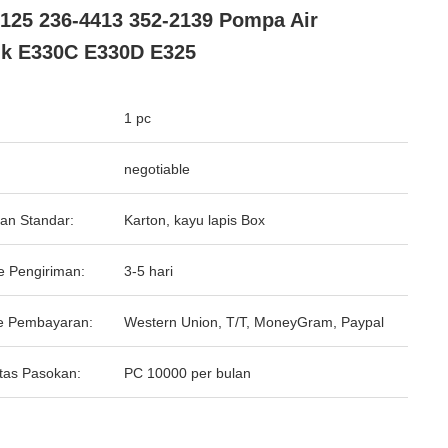
125 236-4413 352-2139 Pompa Air
k E330C E330D E325
1 pc
negotiable
an Standar:
Karton, kayu lapis Box
e Pengiriman:
3-5 hari
e Pembayaran:
Western Union, T/T, MoneyGram, Paypal
tas Pasokan:
PC 10000 per bulan