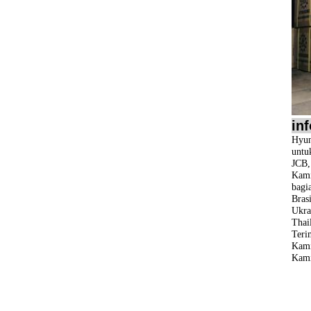
in
Hyun
untu
JCB
Kami
bagi
Bras
Ukra
Thail
Teri
Kami
Kami