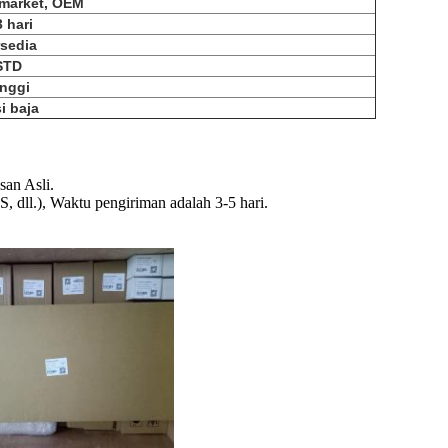
ermarket, OEM
3 hari
rsedia
STD
inggi
i baja
an Asli.
dll.), Waktu pengiriman adalah 3-5 hari.