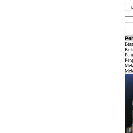
Pe
Bias
Kota
Pen
Peng
Mela
Mela