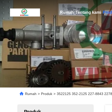
Rumah
Tentang kami
Prod
Rumah
>
Produk
>
3522125 352-2125 227-8843 2278
Produk