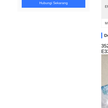
Hubungi Sekarang
Ef
M
D
35
E3