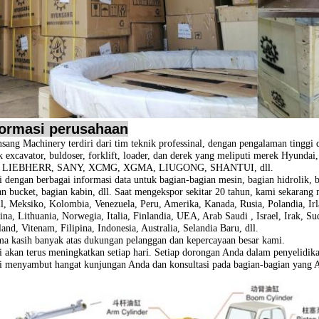
formasi perusahaan
sang Machinery terdiri dari tim teknik professinal, dengan pengalaman tinggi
k excavator, buldoser, forklift, loader, dan derek yang meliputi merek
Hyundai
, LIEBHERR, SANY, XCMG, XGMA, LIUGONG, SHANTUI, dll.
 dengan berbagai informasi data untuk bagian-bagian mesin, bagian hidrolik, bag
an bucket, bagian kabin, dll. Saat mengekspor sekitar 20 tahun, kami sekarang
il, Meksiko, Kolombia, Venezuela, Peru, Amerika, Kanada, Rusia, Polandia, Irl
ina, Lithuania, Norwegia, Italia, Finlandia, UEA, Arab Saudi , Israel, Irak, 
and, Vitenam, Filipina, Indonesia, Australia, Selandia Baru, dll.
ma kasih banyak atas dukungan pelanggan dan kepercayaan besar kami.
 akan terus meningkatkan setiap hari.
Setiap dorongan Anda dalam penyelidika
 menyambut hangat kunjungan Anda dan konsultasi pada bagian-bagian yang 