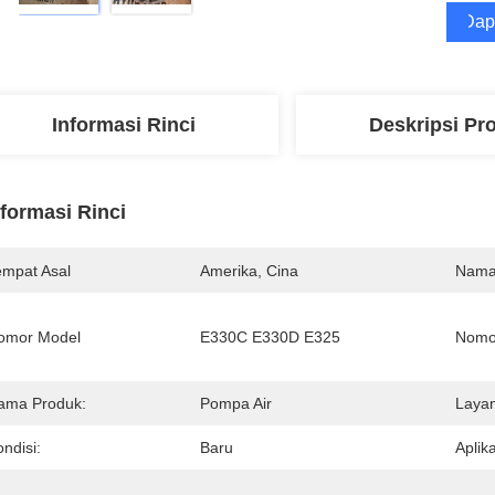
Dap
Informasi Rinci
Deskripsi Pr
nformasi Rinci
empat Asal
Amerika, Cina
Nama
omor Model
E330C E330D E325
Nomo
ama Produk:
Pompa Air
Layan
ndisi:
Baru
Aplika