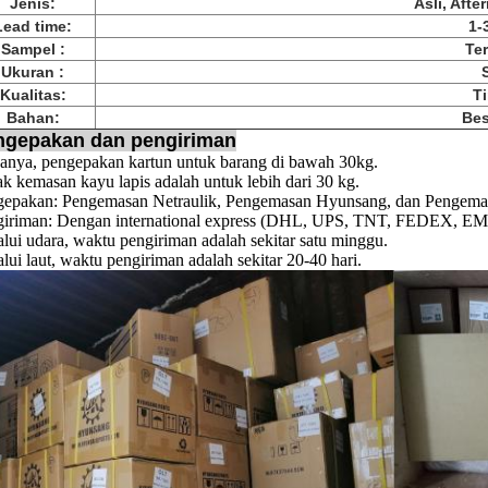
Jenis:
Asli, Aft
Lead time:
1-
Sampel :
Te
Ukuran :
Kualitas:
T
Bahan:
Bes
ngepakan dan pengiriman
anya, pengepakan kartun untuk barang di bawah 30kg.
k kemasan kayu lapis adalah untuk lebih dari 30 kg.
gepakan: Pengemasan Netraulik, Pengemasan Hyunsang, dan Pengemas
iriman: Dengan international express (DHL, UPS, TNT, FEDEX, EMS, 
lui udara, waktu pengiriman adalah sekitar satu minggu.
lui laut, waktu pengiriman adalah sekitar 20-40 hari.