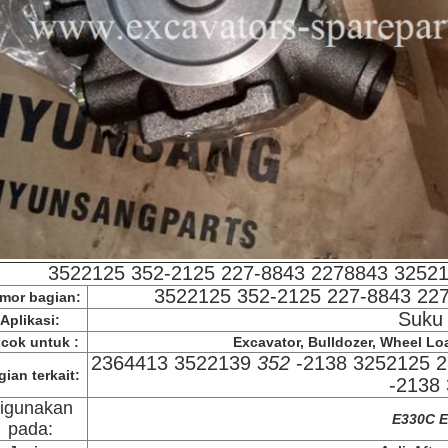
3522125 352-2125 227-8843 2278843 32521
3522125 352-2125 227-8843 22
mor bagian:
Suku
Aplikasi:
cok untuk :
Excavator, Bulldozer, Wheel Load
2364413 3522139
352
-2138 3252125 
ian terkait:
-2138
igunakan
E330C E
pada: