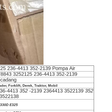
25 236-4413 352-2139 Pompa Air
78843 3252125 236-4413 352-2139
 cadang
er, Forklift, Derek, Traktor, Mobil
236-4413
352
-2139 2364413 3522139
352
 3522138
330D E325