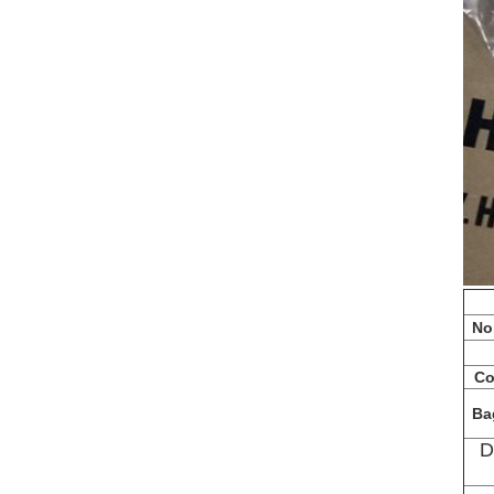
No
Co
Bag
D