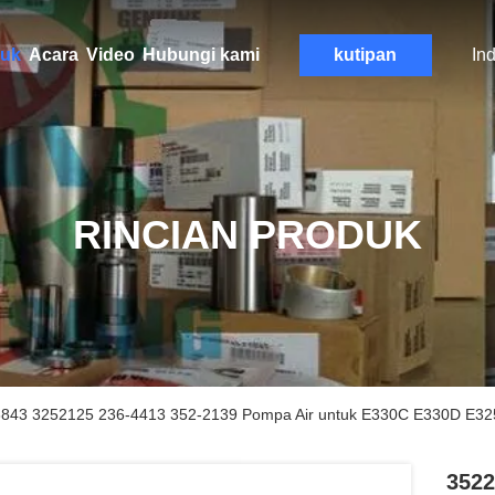
uk
Acara
Video
Hubungi kami
kutipan
In
RINCIAN PRODUK
843 3252125 236-4413 352-2139 Pompa Air untuk E330C E330D E32
3522