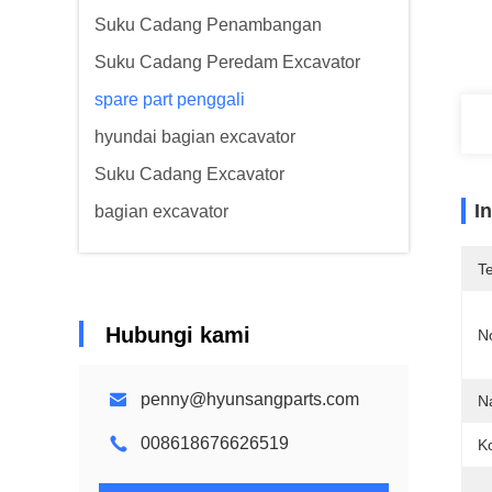
Suku Cadang Penambangan
Suku Cadang Peredam Excavator
spare part penggali
hyundai bagian excavator
Suku Cadang Excavator
I
bagian excavator
T
Hubungi kami
N
penny@hyunsangparts.com
N
008618676626519
Ko