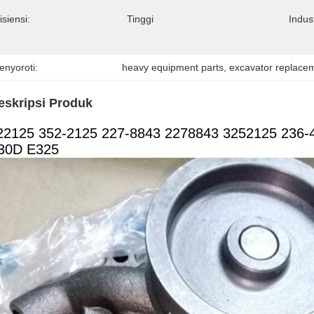
isiensi:
Tinggi
Indus
enyoroti:
heavy equipment parts
, 
excavator replace
eskripsi Produk
22125 352-2125 227-8843 2278843 3252125 236-
30D E325