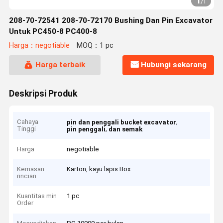
1
/
1
208-70-72541 208-70-72170 Bushing Dan Pin Excavator
Untuk PC450-8 PC400-8
Harga：negotiable
MOQ：1 pc
Harga terbaik
Hubungi sekarang
Deskripsi Produk
Cahaya
,
pin dan penggali bucket excavator
Tinggi
,
pin penggali
dan semak
Harga
negotiable
Kemasan
Karton, kayu lapis Box
rincian
Kuantitas min
1 pc
Order