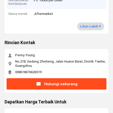
Menyediakan
PC 10000 per bulan
kemampuan
Nama merek
,Aftermarket
Lihat Lebih
Rincian Kontak
Penny Young
No.218, Gedung Zhisheng, Jalan Huanxi Barat, Distrik Tianhe,
Guangzhou
008618676626519
Hubungi sekarang
Dapatkan Harga Terbaik Untuk