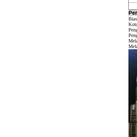
Pe
Bias
Kota
Pen
Peng
Mela
Mela