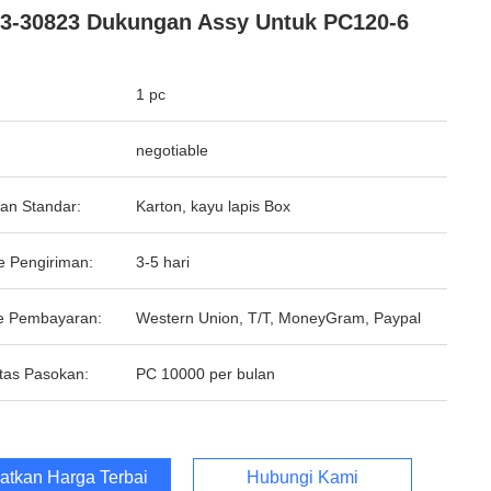
3-30823 Dukungan Assy Untuk PC120-6
1 pc
negotiable
an Standar:
Karton, kayu lapis Box
e Pengiriman:
3-5 hari
e Pembayaran:
Western Union, T/T, MoneyGram, Paypal
tas Pasokan:
PC 10000 per bulan
atkan Harga Terbaik
Hubungi Kami