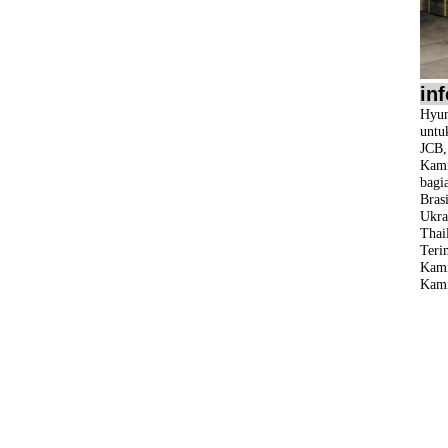
in
Hyun
untu
JCB
Kami
bagi
Bras
Ukra
Thail
Teri
Kami
Kami