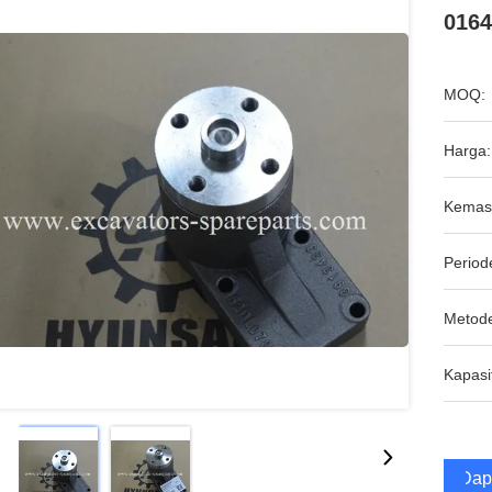
0164
MOQ:
Harga:
Kemas
Period
Metod
Kapasi
Dap