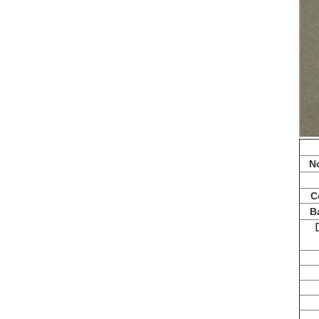
N
C
Ba