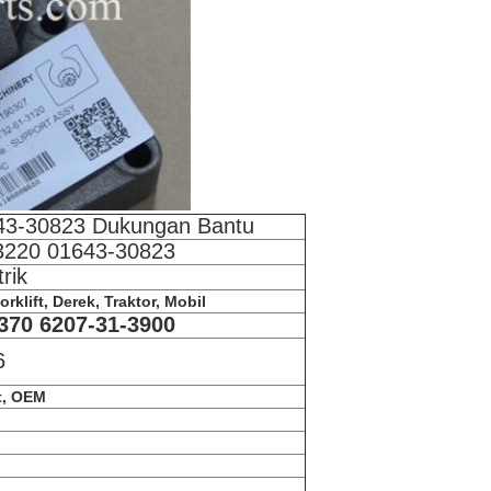
43-30823 Dukungan Bantu
3220 01643-30823
rik
rklift, Derek, Traktor, Mobil
370 6207-31-3900
6
et, OEM