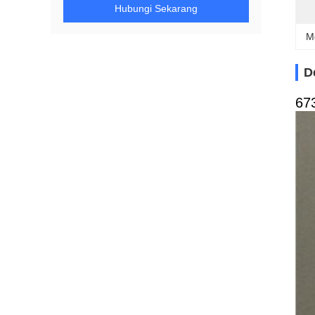
Hubungi Sekarang
M
D
67