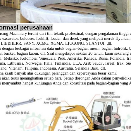
formasi perusahaan
sang Machinery terdiri dari tim teknik professinal, dengan pengalaman tinggi
k excavator, buldoser, forklift, loader, dan derek yang meliputi merek
Hyundai
, LIEBHERR, SANY, XCMG, XGMA, LIUGONG, SHANTUI, dll.
 dengan berbagai informasi data untuk bagian-bagian mesin, bagian hidrolik, bag
an bucket, bagian kabin, dll. Saat mengekspor sekitar 20 tahun, kami sekarang
il, Meksiko, Kolombia, Venezuela, Peru, Amerika, Kanada, Rusia, Polandia, Irl
ina, Lithuania, Norwegia, Italia, Finlandia, UEA, Arab Saudi , Israel, Irak, 
and, Vitenam, Filipina, Indonesia, Australia, Selandia Baru, dll.
ma kasih banyak atas dukungan pelanggan dan kepercayaan besar kami.
 akan terus meningkatkan setiap hari.
Setiap dorongan Anda dalam penyelidika
 menyambut hangat kunjungan Anda dan konsultasi pada bagian-bagian yang 