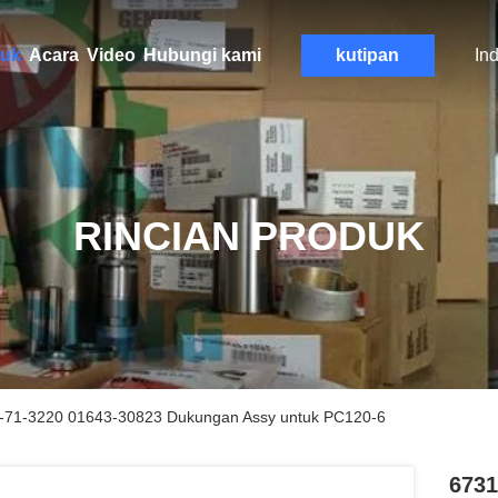
uk
Acara
Video
Hubungi kami
kutipan
In
RINCIAN PRODUK
-71-3220 01643-30823 Dukungan Assy untuk PC120-6
6731