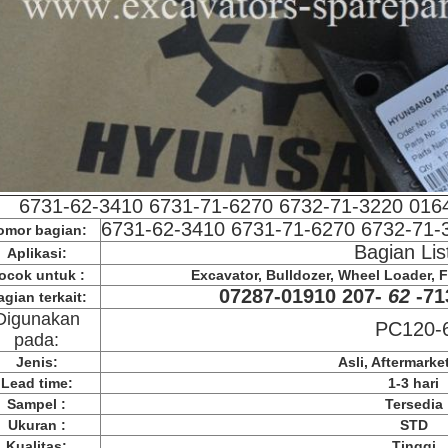
6731-62-3410 6731-71-6270 6732-71-3220 016
6731-62-3410 6731-71-6270 6732-71-
omor bagian:
Bagian List
Aplikasi:
ocok untuk :
Excavator, Bulldozer, Wheel Loader, Fo
07287-01910 207-
62
-71
gian terkait:
Digunakan
PC120-
pada:
Jenis:
Asli, Aftermark
Lead time:
1-3 hari
Sampel :
Tersedia
Ukuran :
STD
Kualitas:
Tinggi