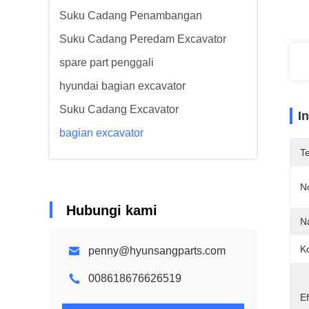
Suku Cadang Penambangan
Suku Cadang Peredam Excavator
spare part penggali
hyundai bagian excavator
Suku Cadang Excavator
I
bagian excavator
T
N
Hubungi kami
N
Ko
penny@hyunsangparts.com
008618676626519
Ef