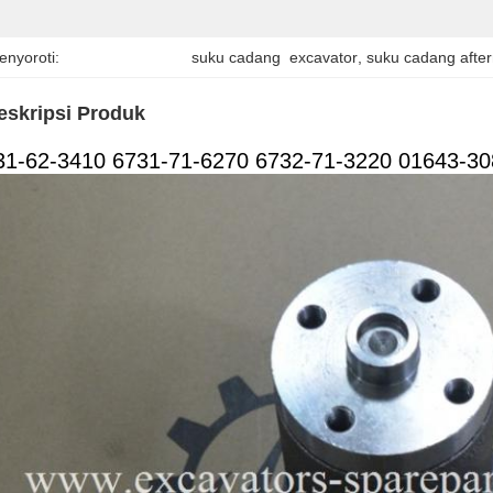
enyoroti:
suku cadang  excavator
, 
suku cadang afte
eskripsi Produk
31-62-3410 6731-71-6270 6732-71-3220 01643-3