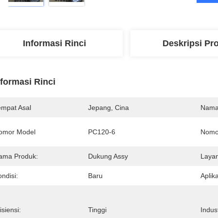
Informasi Rinci
Deskripsi Pr
nformasi Rinci
empat Asal
Jepang, Cina
Nama
omor Model
PC120-6
Nomo
ama Produk:
Dukung Assy
Layan
ndisi:
Baru
Aplika
isiensi:
Tinggi
Indus