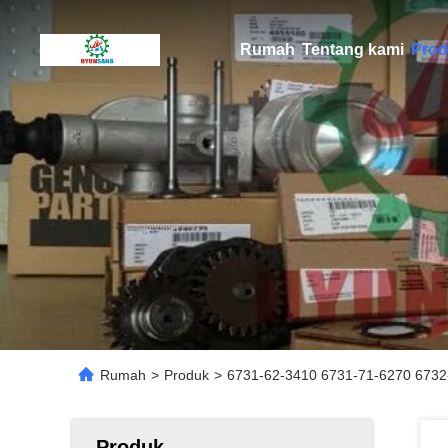
Rumah
Tentang kami
Prod
Rumah
>
Produk
>
6731-62-3410 6731-71-6270 6732
Produk