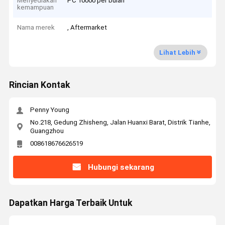
Menyediakan
PC 10000 per bulan
kemampuan
Nama merek
, Aftermarket
Lihat Lebih
Rincian Kontak
Penny Young
No.218, Gedung Zhisheng, Jalan Huanxi Barat, Distrik Tianhe,
Guangzhou
008618676626519
Hubungi sekarang
Dapatkan Harga Terbaik Untuk