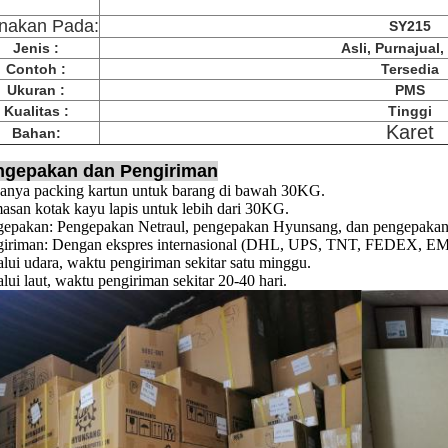
nakan Pada:
SY215
Jenis :
Asli, Purnajual
Contoh :
Tersedia
Ukuran :
PMS
Kualitas :
Tinggi
Karet
Bahan:
ngepakan dan Pengiriman
anya packing kartun untuk barang di bawah 30KG.
san kotak kayu lapis untuk lebih dari 30KG.
epakan: Pengepakan Netraul, pengepakan Hyunsang, dan pengepakan 
iriman: Dengan ekspres internasional (DHL, UPS, TNT, FEDEX, EMS, 
lui udara, waktu pengiriman sekitar satu minggu.
lui laut, waktu pengiriman sekitar 20-40 hari.