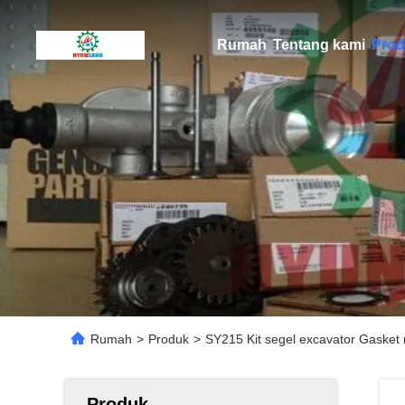
Rumah
Tentang kami
Prod
Rumah
>
Produk
>
SY215 Kit segel excavator Gask
Produk