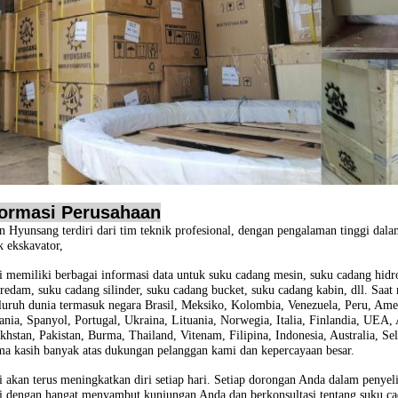
formasi Perusahaan
n Hyunsang terdiri dari tim teknik profesional, dengan pengalaman tinggi dal
k ekskavator,
 memiliki berbagai informasi data untuk suku cadang mesin, suku cadang hidrol
redam, suku cadang silinder, suku cadang bucket, suku cadang kabin, dll. Saa
eluruh dunia termasuk negara Brasil, Meksiko, Kolombia, Venezuela, Peru, Ameri
nia, Spanyol, Portugal, Ukraina, Lituania, Norwegia, Italia, Finlandia, UEA, 
khstan, Pakistan, Burma, Thailand, Vitenam, Filipina, Indonesia, Australia, Sel
ma kasih banyak atas dukungan pelanggan kami dan kepercayaan besar.
 akan terus meningkatkan diri setiap hari. Setiap dorongan Anda dalam penyeli
 dengan hangat menyambut kunjungan Anda dan berkonsultasi tentang suku ca