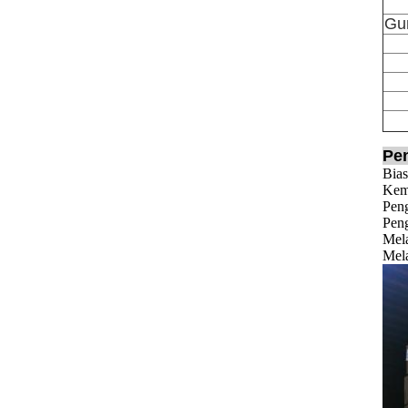
Gu
Pe
Bias
Kema
Peng
Peng
Mela
Mela