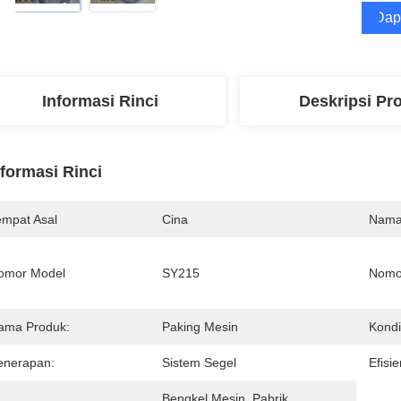
Dap
Informasi Rinci
Deskripsi Pr
nformasi Rinci
empat Asal
Cina
Nama
omor Model
SY215
Nomo
ama Produk:
Paking Mesin
Kondi
enerapan:
Sistem Segel
Efisie
Bengkel Mesin, Pabrik 