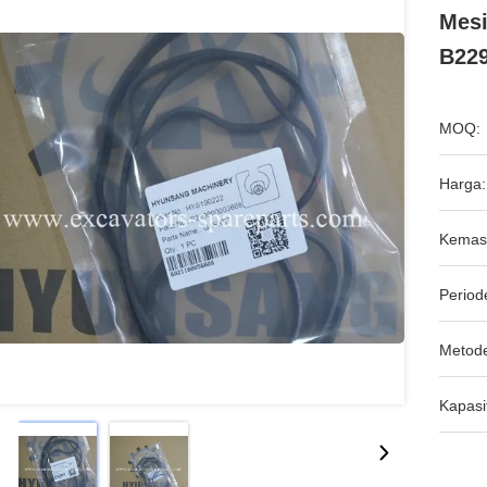
Mesi
B22
MOQ:
Harga:
Kemas
Period
Metod
Kapasi