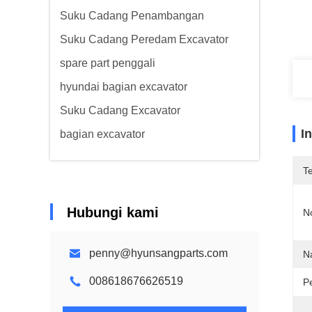
Suku Cadang Penambangan
Suku Cadang Peredam Excavator
spare part penggali
hyundai bagian excavator
Suku Cadang Excavator
I
bagian excavator
T
Hubungi kami
N
penny@hyunsangparts.com
N
008618676626519
P