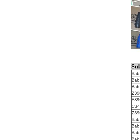
Suk
Bab
Bab
Bab
Z39
A39
C34
Z39
Bab
Bab
Bab
Bab