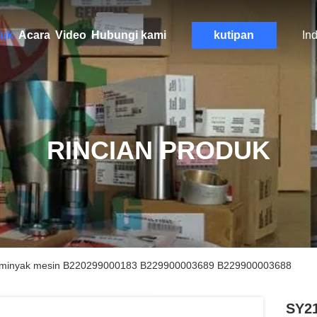
uk
Acara
Video
Hubungi kami
kutipan
In
RINCIAN PRODUK
et minyak mesin B220299000183 B229900003689 B229900003688
SY21