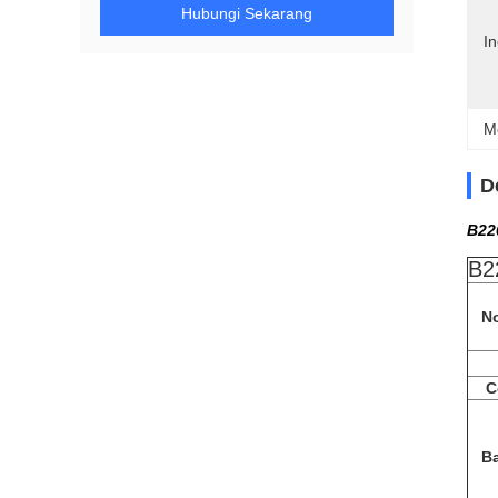
Hubungi Sekarang
In
M
D
B22
B2
N
C
Ba