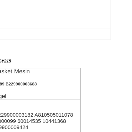
SY215
sket Mesin
89 B229900003688
gel
229900003182 A810505011078
000099 60014535 10441368
9900009424