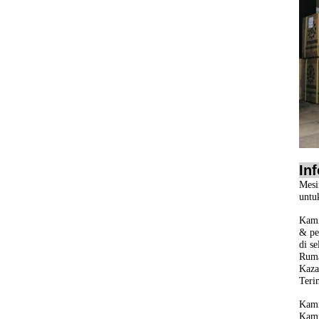
In
Mesi
untu
Kami
& pe
di s
Ruma
Kaza
Teri
Kami
Kami