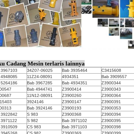
u Cadang Mesin terlaris lainnya
 3967103
34Z07-06025
Bab 3935464
C3415608
 4948085
11Z24-08091
4934351
Bab 3909557
 5264186
Bab 3967285
Bab 4934351
Z3900344
00547
Bab 4944741
Z3900414
Z3900343
00687
11N12-08091
Z3900260
Z3900364
15403
3924146
Z3900147
Z3900391
00313
Bab 3924146
Z3900193
Z3900353
 3922842
S 983
Z3900368
Z3900394
 3971122
S 982
Bab 3971102
Z3900395
 3910509
CS 983
Bab 3971103
Z3900398
 3945268
CS 982
Z3900369
Z3900399