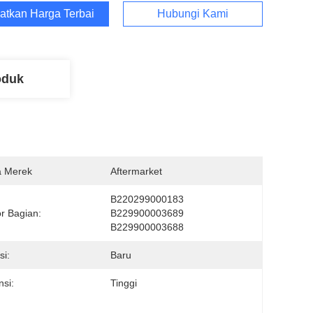
atkan Harga Terbaik
Hubungi Kami
oduk
 Merek
Aftermarket
B220299000183 
r Bagian:
B229900003689 
B229900003688
si:
Baru
nsi:
Tinggi