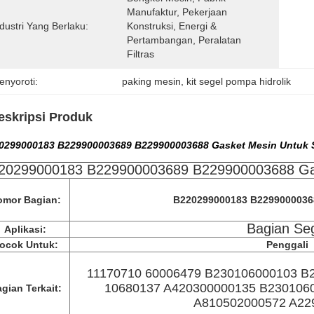
Manufaktur, Pekerjaan 
dustri Yang Berlaku:
Konstruksi, Energi & 
Pertambangan, Peralatan 
Filtras
enyoroti:
paking mesin
, 
kit segel pompa hidrolik
eskripsi Produk
0299000183 B229900003689 B229900003688 Gasket Mesin Untuk 
20299000183 B229900003689 B229900003688 Ga
omor Bagian:
B220299000183 B2299000036
Bagian Se
Aplikasi:
ocok Untuk:
Penggali
11170710 60006479 B230106000103 B
10680137 A420300000135 B230106
gian Terkait:
A810502000572 A22