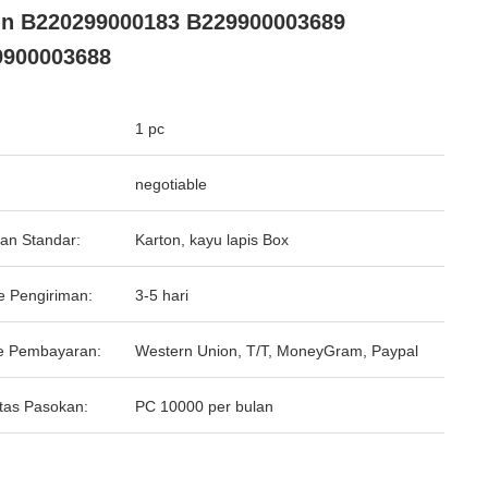
n B220299000183 B229900003689
9900003688
1 pc
negotiable
an Standar:
Karton, kayu lapis Box
e Pengiriman:
3-5 hari
e Pembayaran:
Western Union, T/T, MoneyGram, Paypal
tas Pasokan:
PC 10000 per bulan