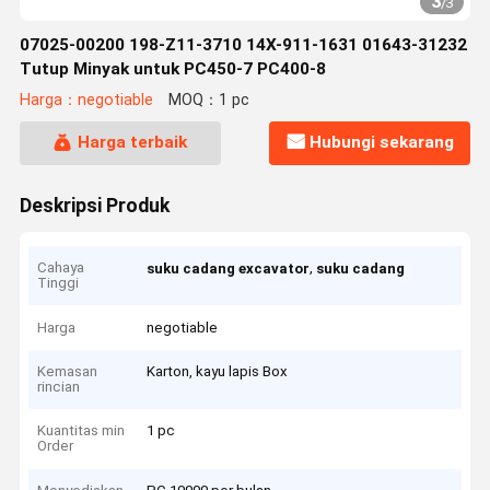
3
/
3
07025-00200 198-Z11-3710 14X-911-1631 01643-31232
Tutup Minyak untuk PC450-7 PC400-8
Harga：negotiable
MOQ：1 pc
Harga terbaik
Hubungi sekarang
Deskripsi Produk
Cahaya
,
suku cadang excavator
suku cadang
Tinggi
Harga
negotiable
Kemasan
Karton, kayu lapis Box
rincian
Kuantitas min
1 pc
Order