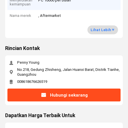
Menyediakan
PC 10000 per bulan
kemampuan
Nama merek
, Aftermarket
Lihat Lebih
Rincian Kontak
Penny Young
No.218, Gedung Zhisheng, Jalan Huanxi Barat, Distrik Tianhe,
Guangzhou
008618676626519
Hubungi sekarang
Dapatkan Harga Terbaik Untuk