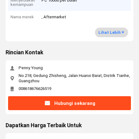
Menyediakan
PC 10000 per bulan
kemampuan
Nama merek
, Aftermarket
Lihat Lebih
Rincian Kontak
Penny Young
No.218, Gedung Zhisheng, Jalan Huanxi Barat, Distrik Tianhe,
Guangzhou
008618676626519
Hubungi sekarang
Dapatkan Harga Terbaik Untuk