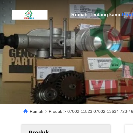
Rumah
Tentang kami
Prod
Rumah
>
Produk
>
07002-11823 07002-13634 723-46
Produk