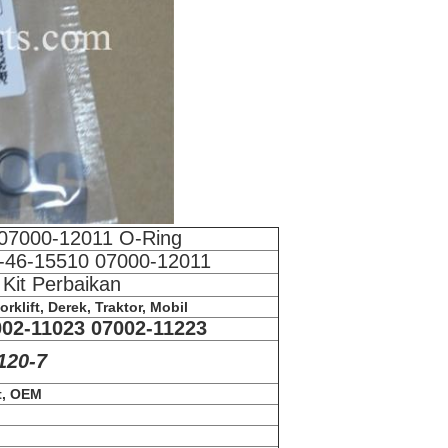
07000-12011 O-Ring
-46-15510 07000-12011
Kit Perbaikan
rklift, Derek, Traktor, Mobil
002-11023 07002-11223
120-7
et, OEM