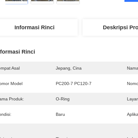
Informasi Rinci
Deskripsi Pr
nformasi Rinci
empat Asal
Jepang, Cina
Nama
omor Model
PC200-7 PC120-7
Nomo
ama Produk:
O-Ring
Layan
ndisi:
Baru
Aplika