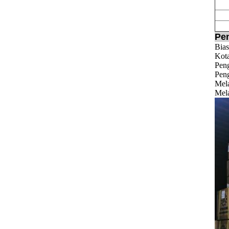
Pe
Bias
Kota
Pen
Peng
Mela
Mela