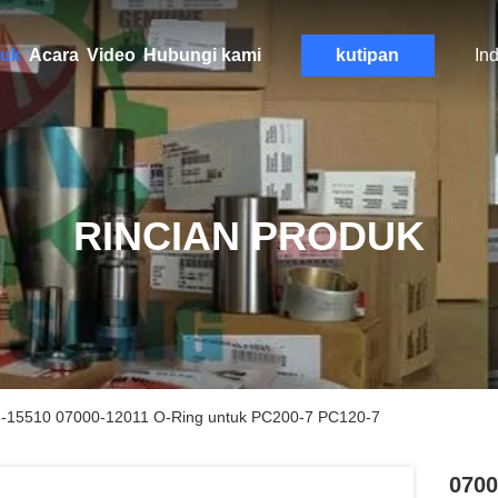
uk
Acara
Video
Hubungi kami
kutipan
In
RINCIAN PRODUK
-15510 07000-12011 O-Ring untuk PC200-7 PC120-7
0700