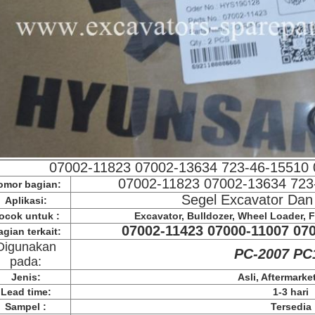
07002-11823 07002-13634 723-46-15510 
07002-11823 07002-13634 723
omor bagian:
Segel Excavator Dan 
Aplikasi:
ocok untuk :
Excavator, Bulldozer, Wheel Loader, Fo
07002-11423 07000-11007 07
gian terkait:
Digunakan
PC-2007 PC
pada:
Jenis:
Asli, Aftermark
Lead time:
1-3 hari
Sampel :
Tersedia