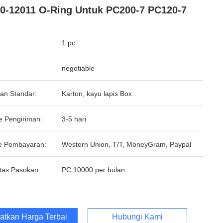
0-12011 O-Ring Untuk PC200-7 PC120-7
1 pc
negotiable
an Standar:
Karton, kayu lapis Box
e Pengiriman:
3-5 hari
e Pembayaran:
Western Union, T/T, MoneyGram, Paypal
tas Pasokan:
PC 10000 per bulan
atkan Harga Terbaik
Hubungi Kami