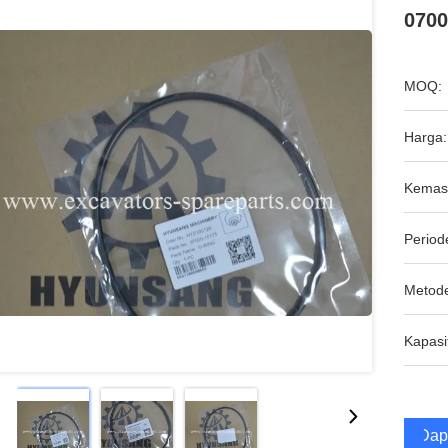
0700
MOQ:
Harga:
Kemas
Period
Metod
Kapasi
Dap