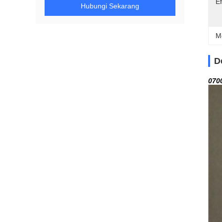
Ef
Hubungi Sekarang
M
D
070