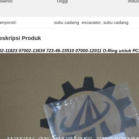
isiensi:
Tinggi
Indus
enyoroti:
suku cadang  excavator
, 
suku cadang
eskripsi Produk
02-11823 07002-13634 723-46-15510 07000-12011 O-Ring untuk PC