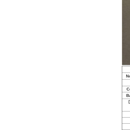
N
C
Ba