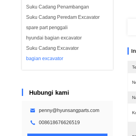
Suku Cadang Penambangan
Suku Cadang Peredam Excavator
spare part penggali
hyundai bagian excavator
Suku Cadang Excavator
I
bagian excavator
T
N
Hubungi kami
N
penny@hyunsangparts.com
Ko
008618676626519